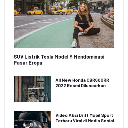
SUV Listrik Tesla Model Y Mendominasi
Pasar Eropa
All New Honda CBR600RR
2022 Resmi Diluncurkan
Video Aksi Drift Mobil Sport
Terbaru Viral di Media Sosial