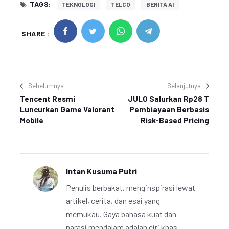
TAGS:
TEKNOLOGI
TELCO
BERITA AI
SHARE :
Sebelumnya
Selanjutnya
Tencent Resmi
JULO Salurkan Rp28 T
Luncurkan Game Valorant
Pembiayaan Berbasis
Mobile
Risk-Based Pricing
Intan Kusuma Putri
Penulis berbakat, menginspirasi lewat
artikel, cerita, dan esai yang
memukau. Gaya bahasa kuat dan
narasi mendalam adalah ciri khas