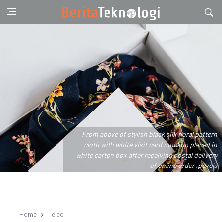
From above of stylish black silk floral pattern
cloth with white visit card mockup placed in
white carton box after receiving postal delivery
of online order .pexels
Home
Telco