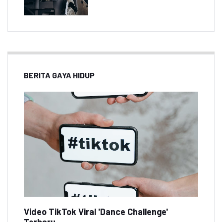
BERITA GAYA HIDUP
Video TikTok Viral 'Dance Challenge'
Terbaru