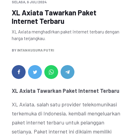
SELASA, 9 JULI 2024
XL Axiata Tawarkan Paket
Internet Terbaru
XL Axiata menghadirkan paket internet terbaru dengan
harga terjangkau.
BY
INTAN KUSUMA PUTRI
XL Axiata Tawarkan Paket Internet Terbaru
XL Axiata, salah satu provider telekomunikasi
terkemuka di Indonesia, kembali mengeluarkan
paket internet terbaru untuk pelanggan
setianya. Paket internet ini diklaim memiliki