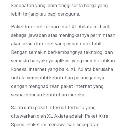
kecepatan yang lebih tinggi serta harga yang
lebih terjangkau bagi pengguna.
Paket internet terbaru dari XL Axiata ini hadir
sebagai jawaban atas meningkatnya permintaan
akan akses internet yang cepat dan stabil.
Dengan semakin berkembangnya teknologi dan
semakin banyaknya aplikasi yang membutuhkan
koneksi internet yang baik, XL Axiata berusaha
untuk memenuhi kebutuhan pelanggannya
dengan menghadirkan paket internet yang
sesuai dengan kebutuhan mereka.
Salah satu paket internet terbaru yang
ditawarkan oleh XL Axiata adalah Paket Xtra
Speed. Paket ini menawarkan kecepatan