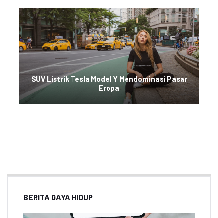
SUV Listrik Tesla Model Y Mendominasi Pasar
Eropa
BERITA GAYA HIDUP