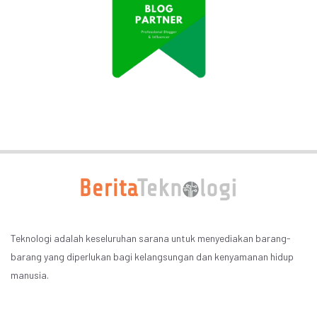
Teknologi adalah keseluruhan sarana untuk menyediakan barang-
barang yang diperlukan bagi kelangsungan dan kenyamanan hidup
manusia.