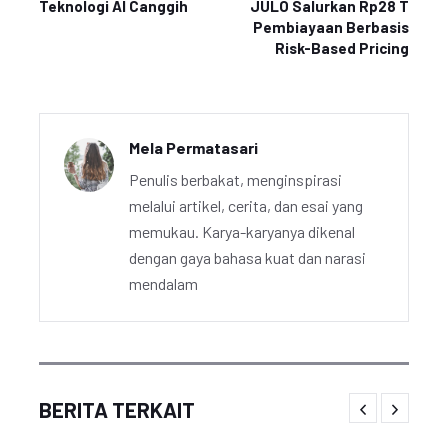
Teknologi AI Canggih
JULO Salurkan Rp28 T
Pembiayaan Berbasis
Risk-Based Pricing
Mela Permatasari
Penulis berbakat, menginspirasi
melalui artikel, cerita, dan esai yang
memukau. Karya-karyanya dikenal
dengan gaya bahasa kuat dan narasi
mendalam
BERITA TERKAIT