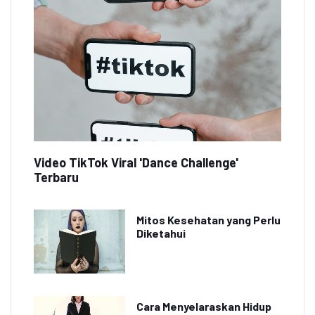
Video TikTok Viral 'Dance Challenge'
Terbaru
Mitos Kesehatan yang Perlu
Diketahui
Cara Menyelaraskan Hidup