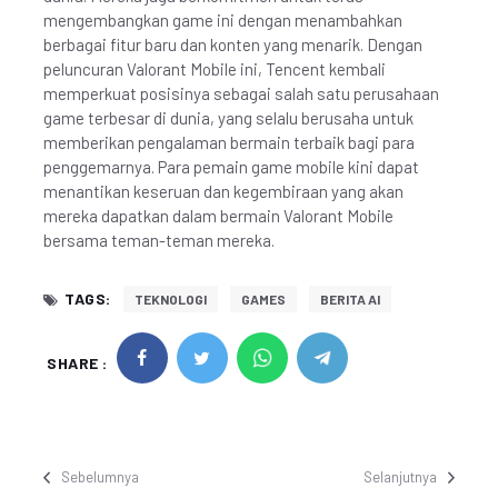
mengembangkan game ini dengan menambahkan
berbagai fitur baru dan konten yang menarik. Dengan
peluncuran Valorant Mobile ini, Tencent kembali
memperkuat posisinya sebagai salah satu perusahaan
game terbesar di dunia, yang selalu berusaha untuk
memberikan pengalaman bermain terbaik bagi para
penggemarnya. Para pemain game mobile kini dapat
menantikan keseruan dan kegembiraan yang akan
mereka dapatkan dalam bermain Valorant Mobile
bersama teman-teman mereka.
TAGS:
TEKNOLOGI
GAMES
BERITA AI
SHARE :
Sebelumnya
Selanjutnya