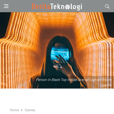
Person in Black Top Inside Orange Lighted Room
.pexels
Home
Games