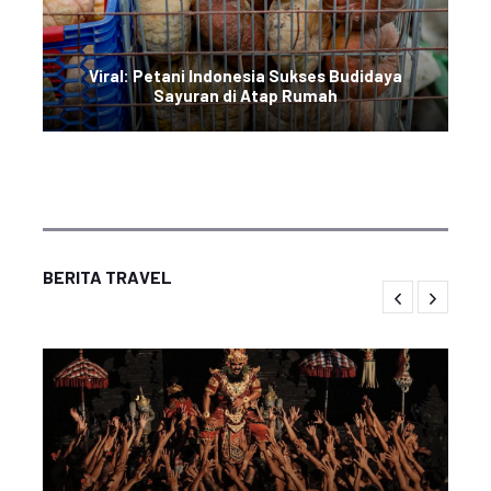
Viral: Petani Indonesia Sukses Budidaya
Sayuran di Atap Rumah
BERITA TRAVEL