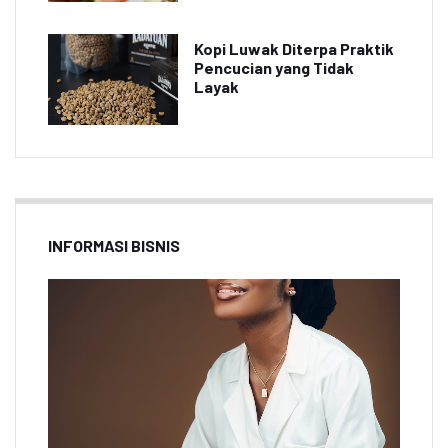
Kopi Luwak Diterpa Praktik
Pencucian yang Tidak
Layak
INFORMASI BISNIS