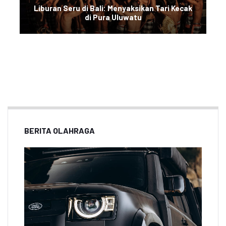
Liburan Seru di Bali: Menyaksikan Tari Kecak
di Pura Uluwatu
BERITA OLAHRAGA