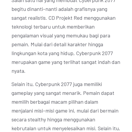
Salah satu hal yang membuat Cyberpunk 2077
begitu dinanti-nanti adalah grafisnya yang
sangat realistis. CD Projekt Red menggunakan
teknologi terbaru untuk memberikan
pengalaman visual yang memukau bagi para
pemain. Mulai dari detail karakter hingga
lingkungan kota yang hidup, Cyberpunk 2077
merupakan game yang terlihat sangat indah dan
nyata.
Selain itu, Cyberpunk 2077 juga memiliki
gameplay yang sangat menarik. Pemain dapat
memilih berbagai macam pilihan dalam
menjalani misi-misi game ini, mulai dari bermain
secara stealthy hingga menggunakan
kebrutalan untuk menyelesaikan misi. Selain itu,