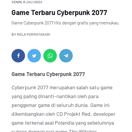
SENIN, 8 JULI 2024
Game Terbaru Cyberpunk 2077
Game Cyberpunk 2077 rilis dengan grafis yang memukau.
BY
MELA PERMATASARI
Game Terbaru Cyberpunk 2077
Cyberpunk 2077 merupakan salah satu game
yang paling dinanti-nantikan oleh para
penggemar game di seluruh dunia. Game ini
dikembangkan oleh CD Projekt Red, developer
game terkenal asal Polandia yang sebelumnya
sukses dengan seri game The Witcher.