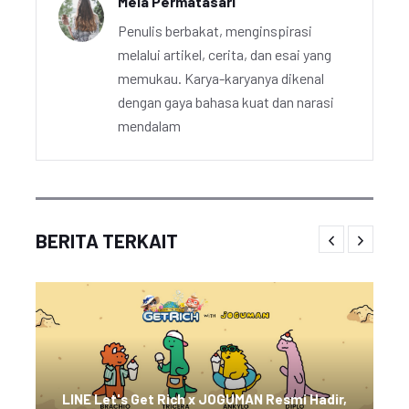
Mela Permatasari
Penulis berbakat, menginspirasi
melalui artikel, cerita, dan esai yang
memukau. Karya-karyanya dikenal
dengan gaya bahasa kuat dan narasi
mendalam
BERITA TERKAIT
LINE Let's Get Rich x JOGUMAN Resmi Hadir,