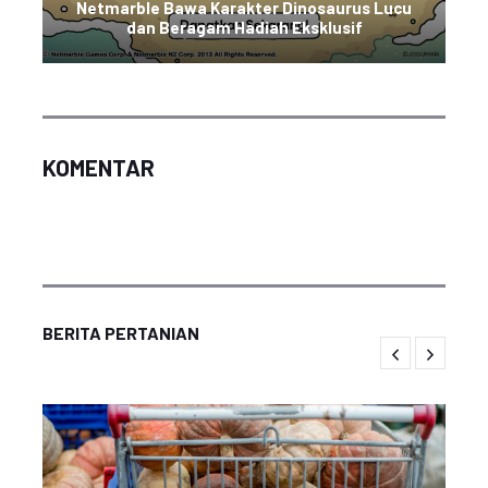
Netmarble Bawa Karakter Dinosaurus Lucu
dan Beragam Hadiah Eksklusif
KOMENTAR
BERITA PERTANIAN