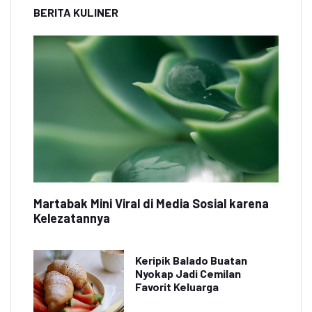
BERITA KULINER
Martabak Mini Viral di Media Sosial karena
Kelezatannya
Keripik Balado Buatan
Nyokap Jadi Cemilan
Favorit Keluarga