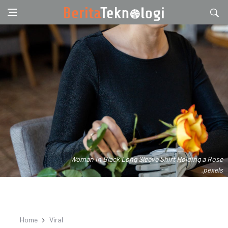
Woman in Black Long Sleeve Shirt Holding a Rose
.pexels
Home
Viral