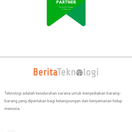
Teknologi adalah keseluruhan sarana untuk menyediakan barang-
barang yang diperlukan bagi kelangsungan dan kenyamanan hidup
manusia.