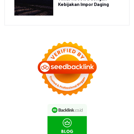
Kebijakan Impor Daging