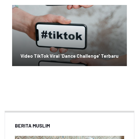
Video TikTok Viral 'Dance Challenge' Terbaru
BERITA MUSLIM