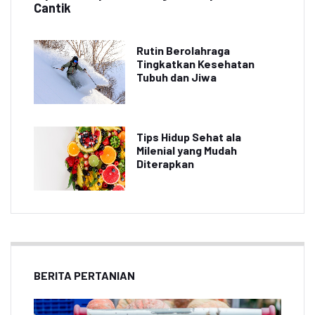
Cantik
Rutin Berolahraga
Tingkatkan Kesehatan
Tubuh dan Jiwa
Tips Hidup Sehat ala
Milenial yang Mudah
Diterapkan
BERITA PERTANIAN