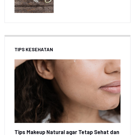
TIPS KESEHATAN
Tips Makeup Natural agar Tetap Sehat dan