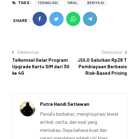
TAGS:
TEKNOLOGI
VIRAL
BERITA AI
SHARE :
Sebelumnya
Selanjutnya
Telkomsel Gelar Program
JULO Salurkan Rp28 T
Upgrade Kartu SIM dari 3G
Pembiayaan Berbasis
ke 4G
Risk-Based Pricing
Putra Handi Setiawan
Penulis berbakat, menginspirasi lewat
artikel, cerita, dan esai yang
memukau. Gaya bahasa kuat dan
narasi mendalam adalah ciri khas