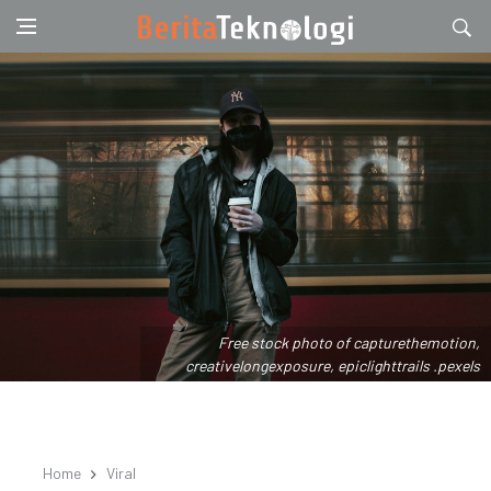
Free stock photo of capturethemotion,
creativelongexposure, epiclighttrails .pexels
Home
Viral