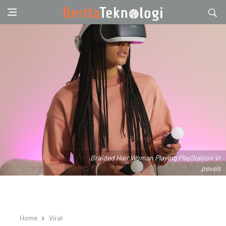
Braided Hair Woman Playing PlayStation Vr
.pexels
Home
Viral