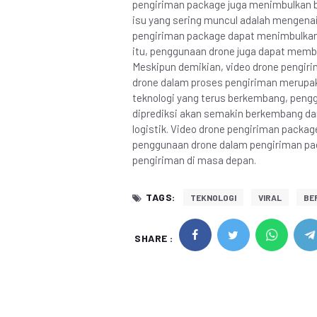
pengiriman package juga menimbulkan b
isu yang sering muncul adalah mengena
pengiriman package dapat menimbulkan ri
itu, penggunaan drone juga dapat membah
Meskipun demikian, video drone pengiri
drone dalam proses pengiriman merupa
teknologi yang terus berkembang, peng
diprediksi akan semakin berkembang dan
logistik. Video drone pengiriman packa
penggunaan drone dalam pengiriman pac
pengiriman di masa depan.
TAGS:
TEKNOLOGI
VIRAL
BER
SHARE :