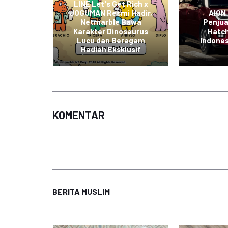
ndungan
LINE Let's Get Rich x
portasi
JOGUMAN Resmi Hadir,
AION
askan
Netmarble Bawa
Penju
hadap
Karakter Dinosaurus
Hatch
aan
Lucu dan Beragam
Indones
di
Hadiah Eksklusif
KOMENTAR
BERITA MUSLIM