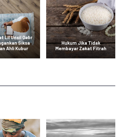
t Lil Unsil Qabr
ngankan Siksa
Hukum Jika Tidak
B
an Ahli Kubur
Membayar Zakat Fitrah