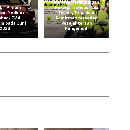
Perpres Perlindungan
L
 UT Pimpin
Pekerja Transportasi
JO
alan Medium
Online, Tegaskan
back EV di
Komitmen terhadap
K
ia pada Juni
Kesejahteraan
2026
Pengemudi