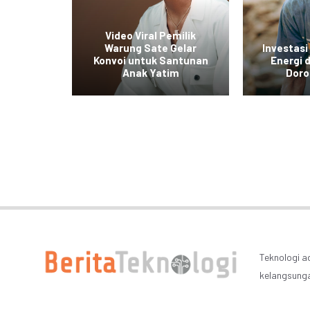
ol Baru
Video Viral Pemilik
untuk
Warung Sate Gelar
Investasi
kan
Konvoi untuk Santunan
Energi
tas
Anak Yatim
Doro
Teknologi a
kelangsung