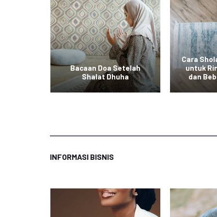
Cara Shola
Tidak
Bacaan Doa Setelah
untuk Ri
 Fitrah
Shalat Dhuha
dan Beb
INFORMASI BISNIS