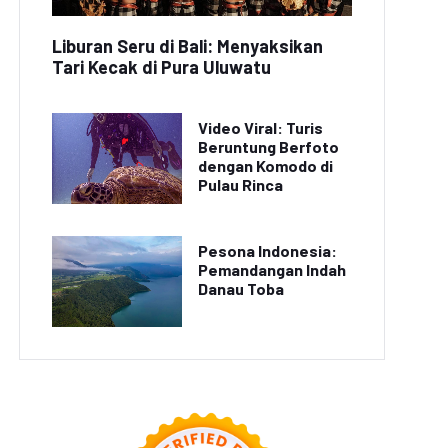
INE Let's Get Rich x
GUMAN Resmi Hadir,
AION UT Pimpin
Netmarble Bawa
Penjualan Medium
Liburan Seru di Bali: Menyaksikan
arakter Dinosaurus
Hatchback EV di
Tari Kecak di Pura Uluwatu
Lucu dan Beragam
Indonesia pada Juni
Hadiah Eksklusif
2026
Video Viral: Turis
Beruntung Berfoto
dengan Komodo di
Pulau Rinca
Pesona Indonesia:
Pemandangan Indah
Danau Toba