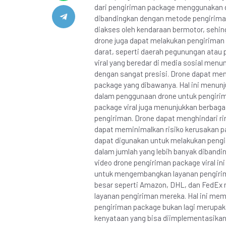
dari pengiriman package menggunakan d
dibandingkan dengan metode pengiriman 
diakses oleh kendaraan bermotor, sehin
drone juga dapat melakukan pengiriman p
darat, seperti daerah pegunungan atau 
viral yang beredar di media sosial men
dengan sangat presisi. Drone dapat men
package yang dibawanya. Hal ini menunj
dalam penggunaan drone untuk pengirima
package viral juga menunjukkan berbaga
pengiriman. Drone dapat menghindari ri
dapat meminimalkan risiko kerusakan pa
dapat digunakan untuk melakukan peng
dalam jumlah yang lebih banyak dibandi
video drone pengiriman package viral ini
untuk mengembangkan layanan pengirim
besar seperti Amazon, DHL, dan FedEx
layanan pengiriman mereka. Hal ini me
pengiriman package bukan lagi merupak
kenyataan yang bisa diimplementasikan