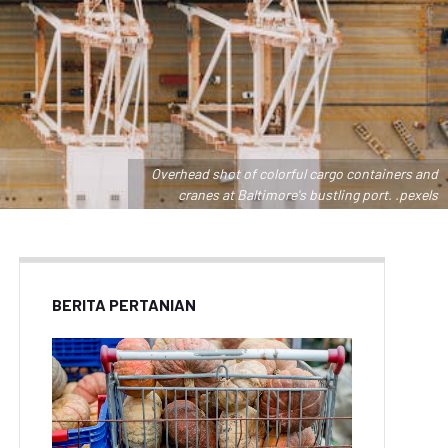
Overhead shot of colorful cargo containers and
cranes at Baltimore's bustling port. .pexels
BERITA PERTANIAN