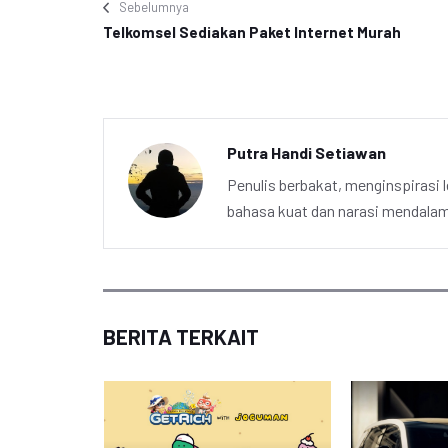
Sebelumnya
Telkomsel Sediakan Paket Internet Murah
Putra Handi Setiawan
Penulis berbakat, menginspirasi l
bahasa kuat dan narasi mendalam 
BERITA TERKAIT
apkan