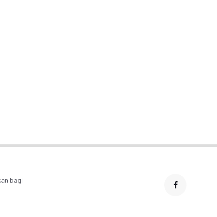
Video Viral Pemilik
Warung Sate Gelar
Investasi Baru di Sektor
nvoi untuk Santunan
Energi dan Tambang
Anak Yatim
Dorong Ekspor
kan bagi