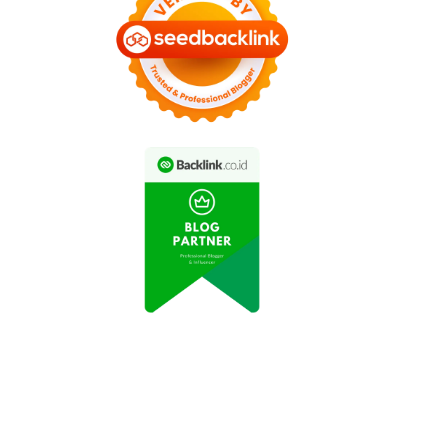
Cara Sholat Lil Unsil Qabr
acaan Doa Setelah
untuk Ringankan Siksa
Shalat Dhuha
dan Beban Ahli Kubur