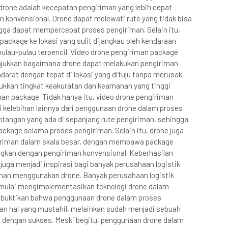
rone adalah kecepatan pengiriman yang lebih cepat
konvensional. Drone dapat melewati rute yang tidak bisa
gga dapat mempercepat proses pengiriman. Selain itu,
ackage ke lokasi yang sulit dijangkau oleh kendaraan
pulau-pulau terpencil. Video drone pengiriman package
unjukkan bagaimana drone dapat melakukan pengiriman
darat dengan tepat di lokasi yang dituju tanpa merusak
ukkan tingkat keakuratan dan keamanan yang tinggi
n package. Tidak hanya itu, video drone pengiriman
i kelebihan lainnya dari penggunaan drone dalam proses
ntangan yang ada di sepanjang rute pengiriman, sehingga
ckage selama proses pengiriman. Selain itu, drone juga
iriman dalam skala besar, dengan membawa package
ngkan dengan pengiriman konvensional. Keberhasilan
 juga menjadi inspirasi bagi banyak perusahaan logistik
an menggunakan drone. Banyak perusahaan logistik
 mulai mengimplementasikan teknologi drone dalam
mbuktikan bahwa penggunaan drone dalam proses
an hal yang mustahil, melainkan sudah menjadi sebuah
 dengan sukses. Meski begitu, penggunaan drone dalam