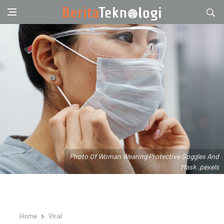
Photo Of Woman Wearing Protective Goggles And
Mask .pexels
Home
Viral