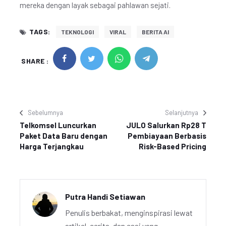
mereka dengan layak sebagai pahlawan sejati.
TAGS:
TEKNOLOGI
VIRAL
BERITA AI
SHARE :
Sebelumnya
Selanjutnya
Telkomsel Luncurkan
JULO Salurkan Rp28 T
Paket Data Baru dengan
Pembiayaan Berbasis
Harga Terjangkau
Risk-Based Pricing
Putra Handi Setiawan
Penulis berbakat, menginspirasi lewat
artikel, cerita, dan esai yang