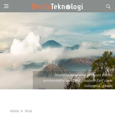
Stunning aerial view of Mount Bromo
surrounded by mist and clouds in East Java,
Indonesia. .pexels
Home
Viral