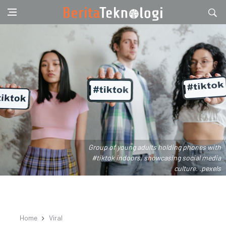
Group of young adults holding phones with
#tiktok indoors, showcasing social media
culture. .pexels
Home
Viral