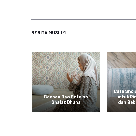
BERITA MUSLIM
Cara Shola
Tidak
Bacaan Doa Setelah
untuk Ri
 Fitrah
Shalat Dhuha
dan Beb