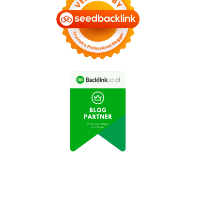
INE Let's Get Rich x
GUMAN Resmi Hadir,
AION UT Pimpin
Netmarble Bawa
Penjualan Medium
arakter Dinosaurus
Hatchback EV di
Lucu dan Beragam
Indonesia pada Juni
Hadiah Eksklusif
2026