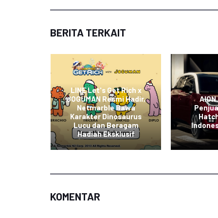
BERITA TERKAIT
apkan
ndungan
LINE Let's Get Rich x
portasi
JOGUMAN Resmi Hadir,
AION
askan
Netmarble Bawa
Penju
hadap
Karakter Dinosaurus
Hatch
aan
Lucu dan Beragam
Indones
di
Hadiah Eksklusif
KOMENTAR