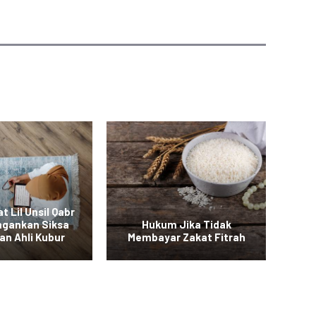
t Lil Unsil Qabr
ngankan Siksa
Hukum Jika Tidak
B
an Ahli Kubur
Membayar Zakat Fitrah