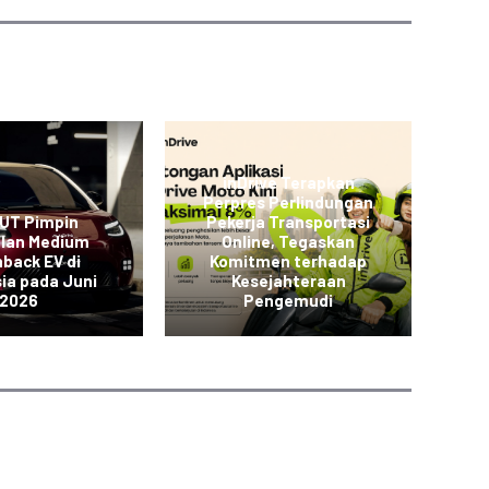
inDrive Terapkan
Perpres Perlindungan
L
 UT Pimpin
Pekerja Transportasi
JO
alan Medium
Online, Tegaskan
back EV di
Komitmen terhadap
K
ia pada Juni
Kesejahteraan
2026
Pengemudi