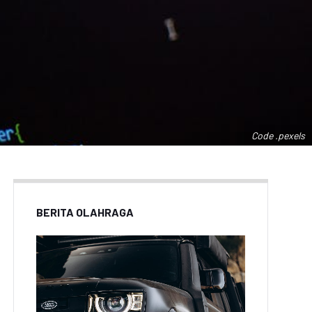
Code .pexels
BERITA OLAHRAGA