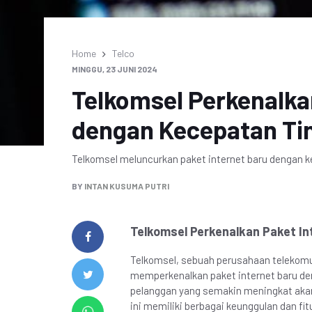
Home
Telco
MINGGU, 23 JUNI 2024
Telkomsel Perkenalka
dengan Kecepatan Ti
Telkomsel meluncurkan paket internet baru dengan k
BY
INTAN KUSUMA PUTRI
Telkomsel Perkenalkan Paket In
Telkomsel, sebuah perusahaan telekomun
memperkenalkan paket internet baru d
pelanggan yang semakin meningkat akan 
ini memiliki berbagai keunggulan dan 