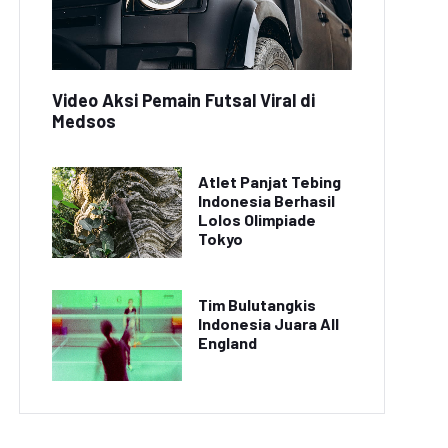
Video Aksi Pemain Futsal Viral di
Medsos
Atlet Panjat Tebing
Indonesia Berhasil
Lolos Olimpiade
Tokyo
Tim Bulutangkis
Indonesia Juara All
England