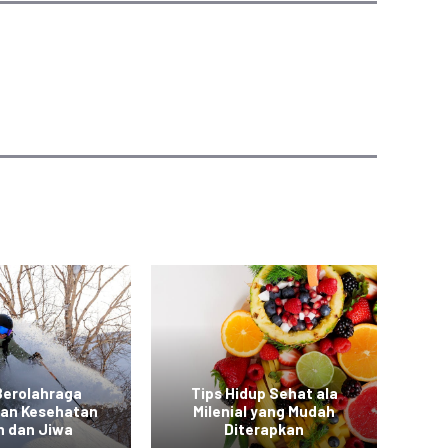
Berolahraga
Tips Hidup Sehat ala
T
kan Kesehatan
Milenial yang Mudah
a
h dan Jiwa
Diterapkan