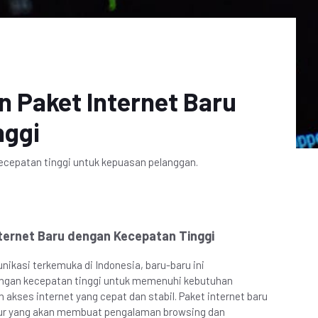
n Paket Internet Baru
nggi
ecepatan tinggi untuk kepuasan pelanggan.
ternet Baru dengan Kecepatan Tinggi
ikasi terkemuka di Indonesia, baru-baru ini
engan kecepatan tinggi untuk memenuhi kebutuhan
akses internet yang cepat dan stabil. Paket internet baru
fitur yang akan membuat pengalaman browsing dan