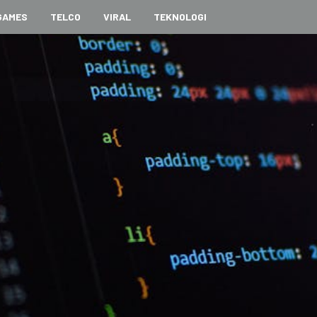
GAMES
TELCO
VIRAL
TEKNOLOGI