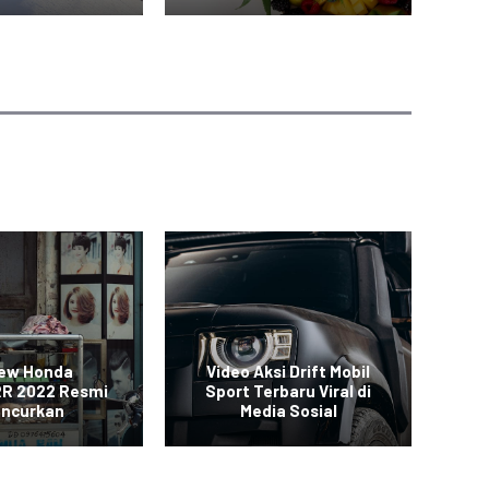
New Honda
Video Aksi Drift Mobil
SUV
R 2022 Resmi
Sport Terbaru Viral di
uncurkan
Media Sosial