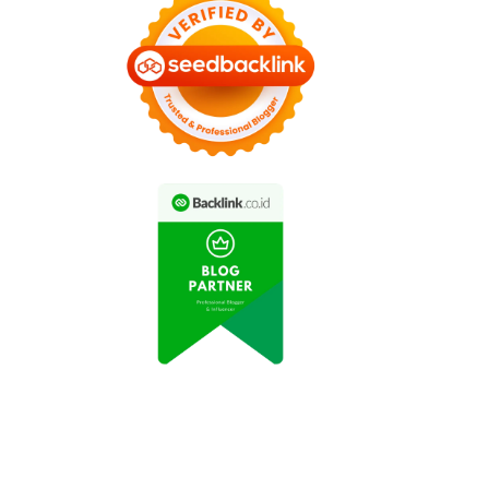
 Listrik Tesla Model Y
All New Honda
Mendominasi Pasar
CBR600RR 2022 Resmi
Eropa
Diluncurkan