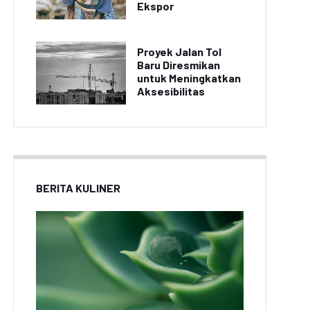
Ekspor
Proyek Jalan Tol
Baru Diresmikan
untuk Meningkatkan
Aksesibilitas
BERITA KULINER
INE Let's Get Rich x
GUMAN Resmi Hadir,
AION UT Pimpin
Netmarble Bawa
Penjualan Medium
arakter Dinosaurus
Hatchback EV di
Lucu dan Beragam
Indonesia pada Juni
Hadiah Eksklusif
2026