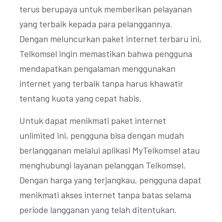
terus berupaya untuk memberikan pelayanan
yang terbaik kepada para pelanggannya.
Dengan meluncurkan paket internet terbaru ini,
Telkomsel ingin memastikan bahwa pengguna
mendapatkan pengalaman menggunakan
internet yang terbaik tanpa harus khawatir
tentang kuota yang cepat habis.
Untuk dapat menikmati paket internet
unlimited ini, pengguna bisa dengan mudah
berlangganan melalui aplikasi MyTelkomsel atau
menghubungi layanan pelanggan Telkomsel.
Dengan harga yang terjangkau, pengguna dapat
menikmati akses internet tanpa batas selama
periode langganan yang telah ditentukan.