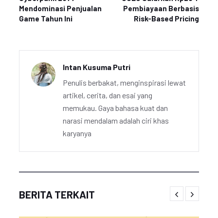
Mendominasi Penjualan
Pembiayaan Berbasis
Game Tahun Ini
Risk-Based Pricing
Intan Kusuma Putri
Penulis berbakat, menginspirasi lewat
artikel, cerita, dan esai yang
memukau. Gaya bahasa kuat dan
narasi mendalam adalah ciri khas
karyanya
BERITA TERKAIT