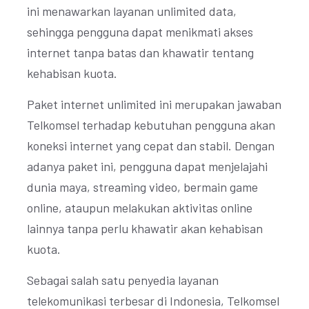
ini menawarkan layanan unlimited data,
sehingga pengguna dapat menikmati akses
internet tanpa batas dan khawatir tentang
kehabisan kuota.
Paket internet unlimited ini merupakan jawaban
Telkomsel terhadap kebutuhan pengguna akan
koneksi internet yang cepat dan stabil. Dengan
adanya paket ini, pengguna dapat menjelajahi
dunia maya, streaming video, bermain game
online, ataupun melakukan aktivitas online
lainnya tanpa perlu khawatir akan kehabisan
kuota.
Sebagai salah satu penyedia layanan
telekomunikasi terbesar di Indonesia, Telkomsel