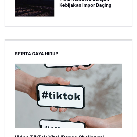
Kebijakan Impor Daging
BERITA GAYA HIDUP