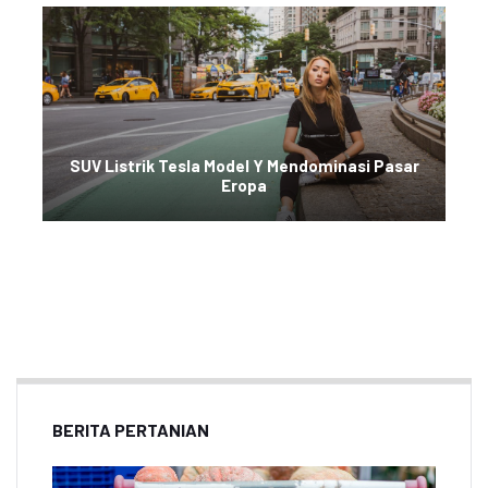
SUV Listrik Tesla Model Y Mendominasi Pasar
Eropa
BERITA PERTANIAN