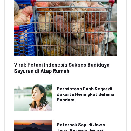
Viral: Petani Indonesia Sukses Budidaya
Sayuran di Atap Rumah
Permintaan Buah Segar di
Jakarta Meningkat Selama
Pandemi
Peternak Sapi di Jawa
Timur Kecewa dengan