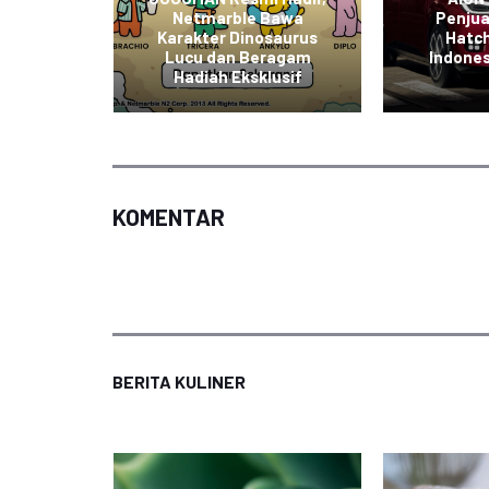
askan
Netmarble Bawa
Penju
hadap
Karakter Dinosaurus
Hatch
aan
Lucu dan Beragam
Indones
di
Hadiah Eksklusif
KOMENTAR
BERITA KULINER