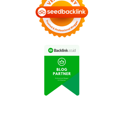
Netmarble Bawa
Penjualan Medium
arakter Dinosaurus
Hatchback EV di
Lucu dan Beragam
Indonesia pada Juni
Hadiah Eksklusif
2026