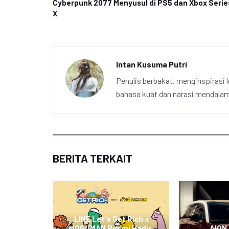
Cyberpunk 2077 Menyusul di PS5 dan Xbox Serie
X
Intan Kusuma Putri
Penulis berbakat, menginspirasi l
bahasa kuat dan narasi mendalam 
BERITA TERKAIT
apkan
ndungan
LINE Let's Get Rich x
portasi
JOGUMAN Resmi Hadir,
AION