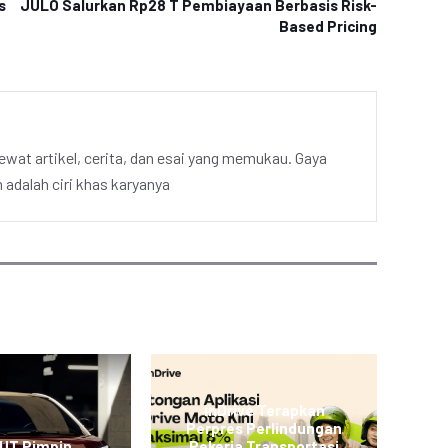
s
JULO Salurkan Rp28 T Pembiayaan Berbasis Risk-
Based Pricing
ewat artikel, cerita, dan esai yang memukau. Gaya
adalah ciri khas karyanya
inDrive Terapkan
Perpres Perlindungan
L
 UT Pimpin
Pekerja Transportasi
JO