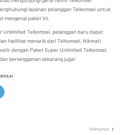
atau mengunjungi gerai resmi Telkomsel
menghubungi layanan pelanggan Telkomsel untuk
t mengenai paket ini.
 Unlimited Telkomsel, pelanggan baru dapat
n fasilitas menarik dari Telkomsel. Nikmati
watir dengan Paket Super Unlimited Telkomsel.
dan berlangganan sekarang juga!
RITA AI
Selanjutnya