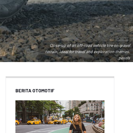
Close-up of an off-road vehicle tire on gravel
terrain, ideal for travel and exploration themes.
.pexels
BERITA OTOMOTIF