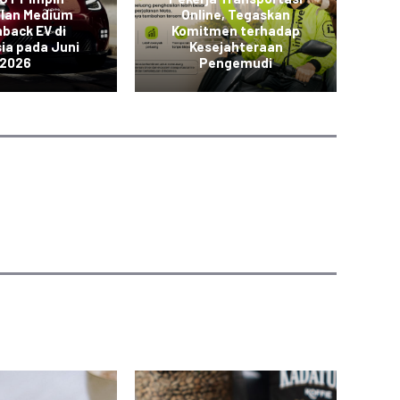
alan Medium
Online, Tegaskan
back EV di
Komitmen terhadap
K
ia pada Juni
Kesejahteraan
2026
Pengemudi