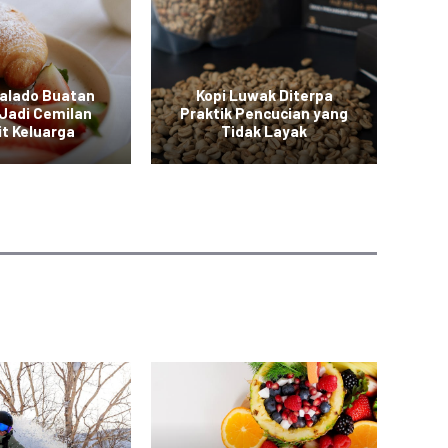
Balado Buatan
Kopi Luwak Diterpa
M
Jadi Cemilan
Praktik Pencucian yang
it Keluarga
Tidak Layak