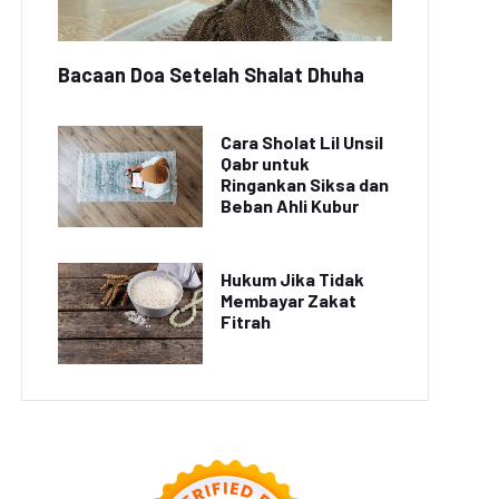
Bacaan Doa Setelah Shalat Dhuha
Cara Sholat Lil Unsil
Qabr untuk
Ringankan Siksa dan
Beban Ahli Kubur
Hukum Jika Tidak
Membayar Zakat
Fitrah
INE Let's Get Rich x
GUMAN Resmi Hadir,
AION UT Pimpin