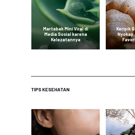
iterpa
Martabak Mini Viral di
Keripik 
ian yang
Media Sosial karena
Nyokap 
ak
Kelezatannya
Favor
TIPS KESEHATAN