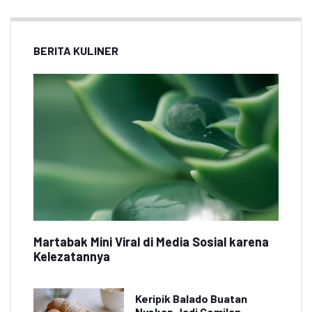
BERITA KULINER
Martabak Mini Viral di Media Sosial karena
Kelezatannya
Keripik Balado Buatan
Nyokap Jadi Cemilan