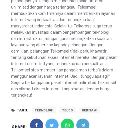
pelanggannya. Dengan meluncurkan paket internet
unlimited dengan harga terjangkau, Telkomsel
membuktikan komitmennya dalam memberikan layanan
internet yang berkualitas dan terjangkau bagi
masyarakat Indonesia. Selain itu, Telkomsel juga terus
melakukan investasi dalam pengembangan teknologi
dan infrastruktur jaringan guna meningkatkan kualitas
layanan yang diberikan kepada pelanggan. Dengan
demikian, pelanggan Telkomsel tidak perlu khawatir
tentang kebutuhan akses internet mereka. Dengan paket
internet unlimited yang terjangkau dan berkualitas,
Telkomsel siap memberikan pengalaman terbaik dalam
menggunakan layanan internet. Jadi, tunggu apalagi?
Segera berlangganan paket internet unlimited Telkomsel
dan nikmati akses internet tanpa batas dengan harga
terjangkau!
TAGS:
TEKNOLOGI
TELCO
BERITA AI
SHARE :