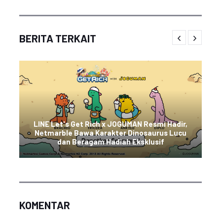
BERITA TERKAIT
LINE Let's Get Rich x JOGUMAN Resmi Hadir,
Netmarble Bawa Karakter Dinosaurus Lucu
dan Beragam Hadiah Eksklusif
KOMENTAR