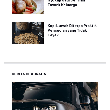
Favorit Keluarga
Kopi Luwak Diterpa Praktik
Pencucian yang Tidak
Layak
BERITA OLAHRAGA