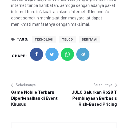
internet tanpa hambatan. Semoga dengan adanya paket
internet baru ini, kualitas akses internet di Indonesia
dapat semakin meningkat dan masyarakat dapat
menikmati manfaatnya dengan maksimal.
TAGS:
TEKNOLOGI
TELCO
BERITA AI
SHARE :
Sebelumnya
Selanjutnya
Game Mobile Terbaru
JULO Salurkan Rp28 T
Diperkenalkan di Event
Pembiayaan Berbasis
Khusus
Risk-Based Pricing