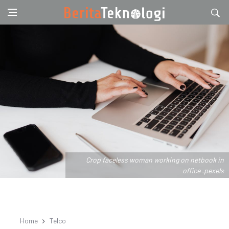
Crop faceless woman working on netbook in
office .pexels
Home
Telco