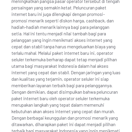
meningkatkan pangsa pasar operator tersebut di tengah
persaingan yang semakin ketat. Peluncuran paket
internet baru ini juga dilengkapi dengan promosi-
promosi menarik seperti diskon harga, cashback, dan
hadiah-hadiah menarik lainnya bagi para pelanggan
setia. Hal ini tentu menjadi nilai tambah bagi para
pelanggan yang ingin menikmati akses internet yang
cepat dan stabil tanpa harus mengeluarkan biaya yang
terlalu mahal. Melalui paket internet baru ini, operator
seluler terkemuka berharap dapat tetap menjadi pilihan
utama bagi masyarakat Indonesia dalam hal akses
internet yang cepat dan stabil. Dengan jaringan yang luas
dan kualitas yang terjamin, operator seluler ini siap
memberikan layanan terbaik bagi para pelanggannya.
Dengan demikian, dapat disimpulkan bahwa peluncuran
paket internet baru oleh operator seluler terkemuka
merupakan langkah yang tepat dalam memenuhi
kebutuhan akan akses internet yang cepat dan murah.
Dengan berbagai keunggulan dan promosi menarik yang
ditawarkan, diharapkan paket ini dapat menjadi pilihan
terbaik bagi masyarakat Indonesia yang ingin menikmati