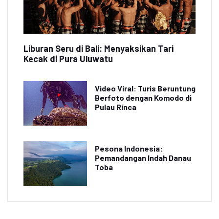
Liburan Seru di Bali: Menyaksikan Tari
Kecak di Pura Uluwatu
Video Viral: Turis Beruntung
Berfoto dengan Komodo di
Pulau Rinca
Pesona Indonesia:
Pemandangan Indah Danau
Toba