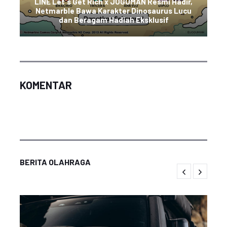
LINE Let's Get Rich x JOGUMAN Resmi Hadir,
Netmarble Bawa Karakter Dinosaurus Lucu
dan Beragam Hadiah Eksklusif
KOMENTAR
BERITA OLAHRAGA