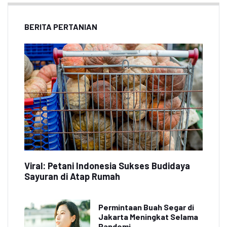
BERITA PERTANIAN
Viral: Petani Indonesia Sukses Budidaya
Sayuran di Atap Rumah
Permintaan Buah Segar di
Jakarta Meningkat Selama
Pandemi