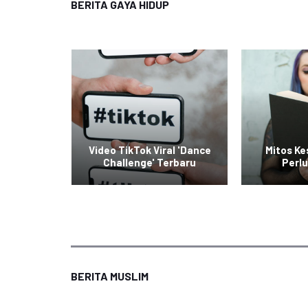
BERITA GAYA HIDUP
raskan
Video TikTok Viral 'Dance
Mitos K
rier
Challenge' Terbaru
Perlu
BERITA MUSLIM