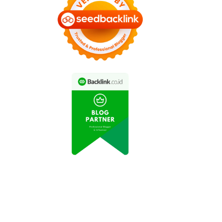
INE Let's Get Rich x
GUMAN Resmi Hadir,
AION UT Pimpin
Netmarble Bawa
Penjualan Medium
arakter Dinosaurus
Hatchback EV di
Lucu dan Beragam
Indonesia pada Juni
Hadiah Eksklusif
2026