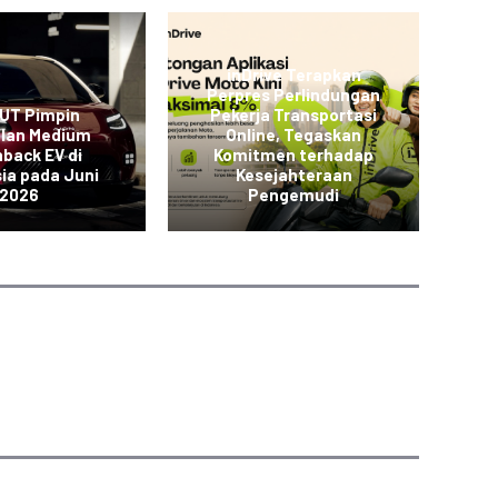
inDrive Terapkan
Perpres Perlindungan
L
 UT Pimpin
Pekerja Transportasi
JO
alan Medium
Online, Tegaskan
back EV di
Komitmen terhadap
K
ia pada Juni
Kesejahteraan
2026
Pengemudi