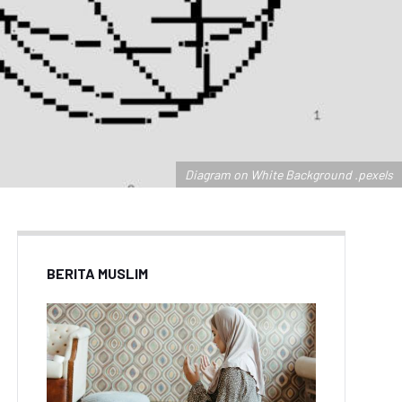
Diagram on White Background .pexels
BERITA MUSLIM