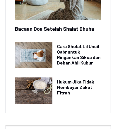
Bacaan Doa Setelah Shalat Dhuha
Cara Sholat Lil Unsil
Qabr untuk
Ringankan Siksa dan
Beban Ahli Kubur
Hukum Jika Tidak
Membayar Zakat
Fitrah