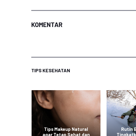
KOMENTAR
TIPS KESEHATAN
at ala
Tips Makeup Natural
Rutin 
 Mudah
agar Tetap Sehat dan
Tingkat