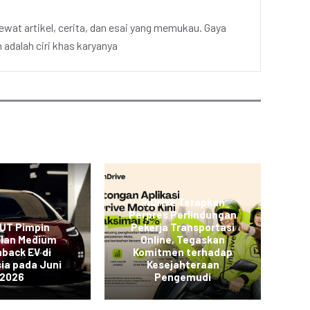
ewat artikel, cerita, dan esai yang memukau. Gaya
adalah ciri khas karyanya
inDrive Terapkan
Perpres Perlindungan
L
 UT Pimpin
Pekerja Transportasi
JO
alan Medium
Online, Tegaskan
back EV di
Komitmen terhadap
K
ia pada Juni
Kesejahteraan
2026
Pengemudi