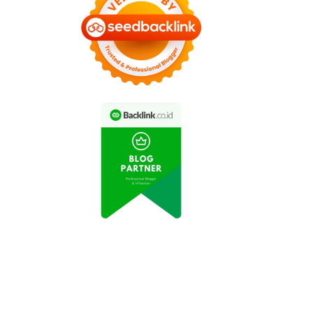
INE Let's Get Rich x
GUMAN Resmi Hadir,
AION UT Pimpin
Netmarble Bawa
Penjualan Medium
arakter Dinosaurus
Hatchback EV di
Lucu dan Beragam
Indonesia pada Juni
Hadiah Eksklusif
2026