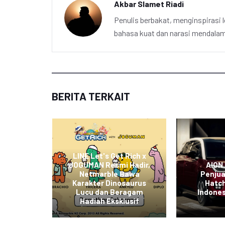
Akbar Slamet Riadi
Penulis berbakat, menginspirasi l
bahasa kuat dan narasi mendalam 
BERITA TERKAIT
apkan
ndungan
LINE Let's Get Rich x
portasi
JOGUMAN Resmi Hadir,
AION
askan
Netmarble Bawa
Penju
hadap
Karakter Dinosaurus
Hatch
aan
Lucu dan Beragam
Indones
di
Hadiah Eksklusif