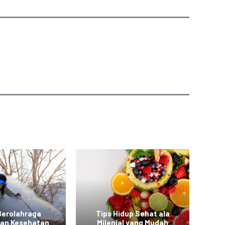
Berolahraga
Tips Hidup Sehat ala
T
kan Kesehatan
Milenial yang Mudah
a