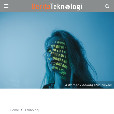
A Woman Looking Afar .pexels
Home
Teknologi