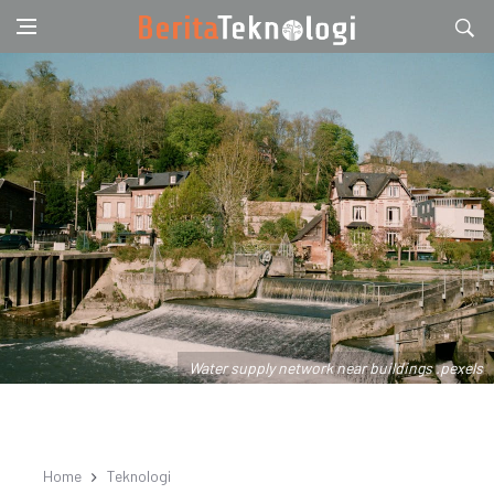
Water supply network near buildings .pexels
Home
Teknologi