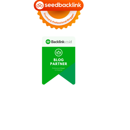
arakter Dinosaurus
Hatchback EV di
Lucu dan Beragam
Indonesia pada Juni
Hadiah Eksklusif
2026