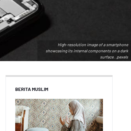
High-resolution image of a smartphone
showcasing its internal components on a dark
surface. .pexels
BERITA MUSLIM