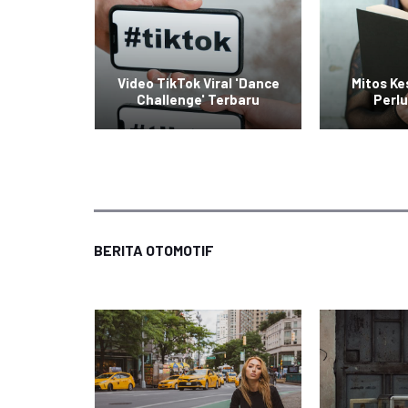
raskan
Video TikTok Viral 'Dance
Mitos K
rier
Challenge' Terbaru
Perlu
BERITA OTOMOTIF