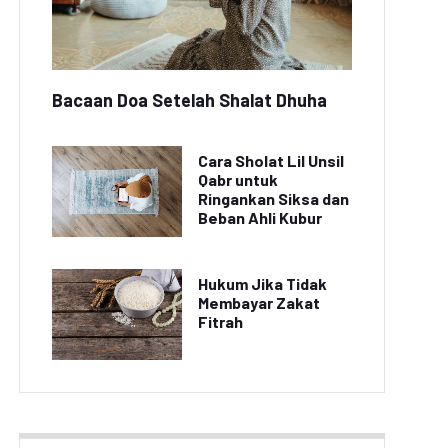
Bacaan Doa Setelah Shalat Dhuha
Cara Sholat Lil Unsil
Qabr untuk
Ringankan Siksa dan
Beban Ahli Kubur
Hukum Jika Tidak
Membayar Zakat
Fitrah