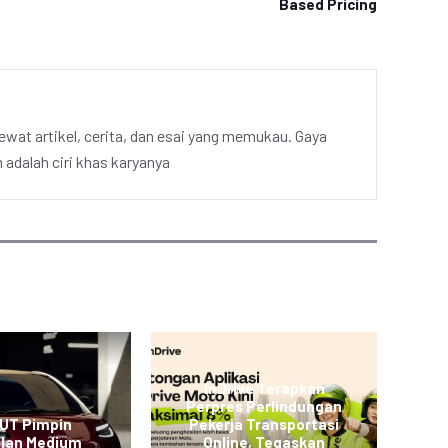
Based Pricing
ewat artikel, cerita, dan esai yang memukau. Gaya
adalah ciri khas karyanya
inDrive Terapkan
Perpres Perlindungan
L
 UT Pimpin
Pekerja Transportasi
JO
alan Medium
Online, Tegaskan