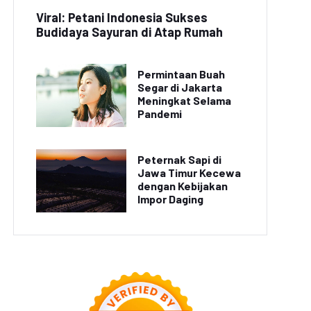
Viral: Petani Indonesia Sukses
Budidaya Sayuran di Atap Rumah
Permintaan Buah
Segar di Jakarta
Meningkat Selama
Pandemi
Peternak Sapi di
Jawa Timur Kecewa
dengan Kebijakan
Impor Daging
INE Let's Get Rich x
GUMAN Resmi Hadir,
AION UT Pimpin
Netmarble Bawa
Penjualan Medium