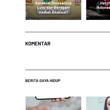
hadap
Karakter Dinosaurus
Hatch
aan
Lucu dan Beragam
Indones
di
Hadiah Eksklusif
KOMENTAR
BERITA GAYA HIDUP