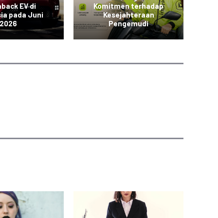
back EV di
Komitmen terhadap
K
ia pada Juni
Kesejahteraan
2026
Pengemudi