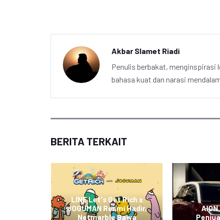
Akbar Slamet Riadi
Penulis berbakat, menginspirasi l
bahasa kuat dan narasi mendalam 
BERITA TERKAIT
apkan
ndungan
LINE Let's Get Rich x
portasi
JOGUMAN Resmi Hadir,
AION
askan
Netmarble Bawa
Penju