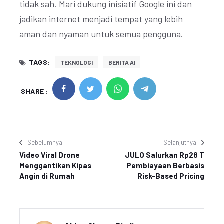
tidak sah. Mari dukung inisiatif Google ini dan
jadikan internet menjadi tempat yang lebih
aman dan nyaman untuk semua pengguna.
TAGS:
TEKNOLOGI
BERITA AI
SHARE :
Sebelumnya
Selanjutnya
Video Viral Drone
JULO Salurkan Rp28 T
Menggantikan Kipas
Pembiayaan Berbasis
Angin di Rumah
Risk-Based Pricing