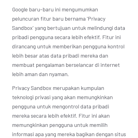
Google baru-baru ini mengumumkan
peluncuran fitur baru bernama 'Privacy
Sandbox' yang bertujuan untuk melindungi data
pribadi pengguna secara lebih efektif. Fitur ini
dirancang untuk memberikan pengguna kontrol
lebih besar atas data pribadi mereka dan
membuat pengalaman berselancar di internet
lebih aman dan nyaman.
Privacy Sandbox merupakan kumpulan
teknologi privasi yang akan memungkinkan
pengguna untuk mengontrol data pribadi
mereka secara lebih efektif. Fitur ini akan
memungkinkan pengguna untuk memilih
informasi apa yang mereka bagikan dengan situs