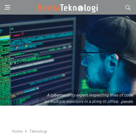
A cybersecurity expert inspecting lines of code
on multiple monitors in a dimly lit office. .pexels
Home
Teknologi