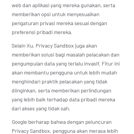
web dan aplikasi yang mereka gunakan, serta
memberikan opsi untuk menyesuaikan
pengaturan privasi mereka sesuai dengan
preferensi pribadi mereka.
Selain itu, Privacy Sandbox juga akan
memberikan solusi bagi masalah pelacakan dan
pengumpulan data yang terlalu invasif. Fitur ini
akan membantu pengguna untuk lebih mudah
menghindari praktik pelacakan yang tidak
diinginkan, serta memberikan perlindungan
yang lebih baik terhadap data pribadi mereka
dari akses yang tidak sah.
Google berharap bahwa dengan peluncuran
Privacy Sandbox, pengguna akan merasa lebih