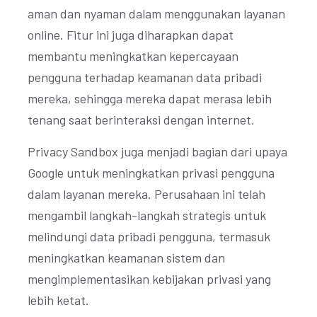
aman dan nyaman dalam menggunakan layanan
online. Fitur ini juga diharapkan dapat
membantu meningkatkan kepercayaan
pengguna terhadap keamanan data pribadi
mereka, sehingga mereka dapat merasa lebih
tenang saat berinteraksi dengan internet.
Privacy Sandbox juga menjadi bagian dari upaya
Google untuk meningkatkan privasi pengguna
dalam layanan mereka. Perusahaan ini telah
mengambil langkah-langkah strategis untuk
melindungi data pribadi pengguna, termasuk
meningkatkan keamanan sistem dan
mengimplementasikan kebijakan privasi yang
lebih ketat.