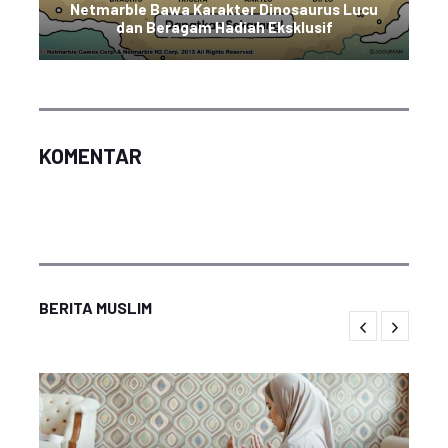
Netmarble Bawa Karakter Dinosaurus Lucu
dan Beragam Hadiah Eksklusif
KOMENTAR
BERITA MUSLIM