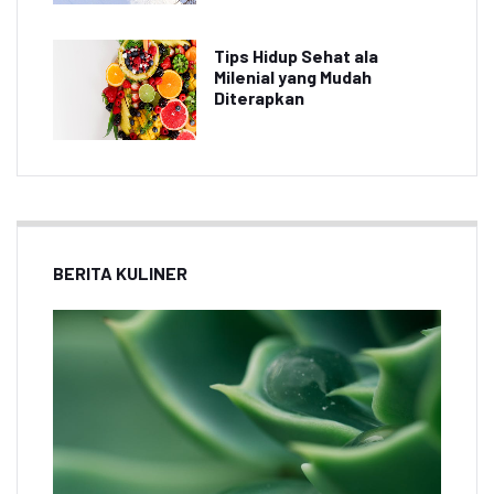
Tips Hidup Sehat ala
Milenial yang Mudah
Diterapkan
BERITA KULINER