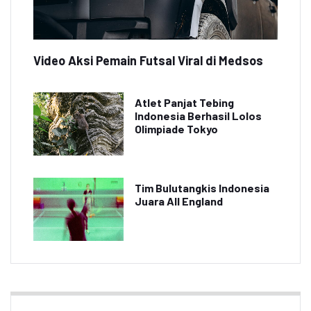
Video Aksi Pemain Futsal Viral di Medsos
Atlet Panjat Tebing
Indonesia Berhasil Lolos
Olimpiade Tokyo
Tim Bulutangkis Indonesia
Juara All England