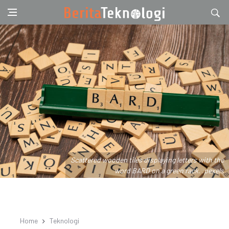
Scattered wooden tiles displaying letters with the
word BARD on a green rack. .pexels
Home
Teknologi