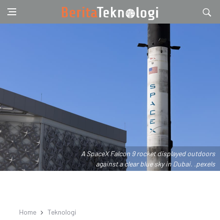
A SpaceX Falcon 9 rocket displayed outdoors
against a clear blue sky in Dubai. .pexels
Home
Teknologi