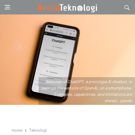
Webpage of ChatGPT, a prototype AI chatbot, is
seen on the website of OpenAI, on a smartphone.
Examples, capabilities, and limitations are
shown. .pexels
Home
Teknologi