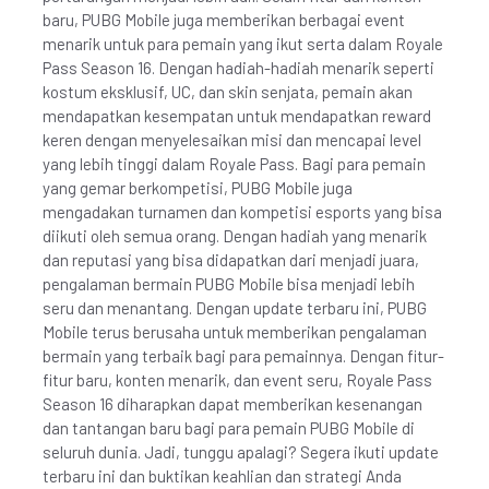
baru, PUBG Mobile juga memberikan berbagai event
menarik untuk para pemain yang ikut serta dalam Royale
Pass Season 16. Dengan hadiah-hadiah menarik seperti
kostum eksklusif, UC, dan skin senjata, pemain akan
mendapatkan kesempatan untuk mendapatkan reward
keren dengan menyelesaikan misi dan mencapai level
yang lebih tinggi dalam Royale Pass. Bagi para pemain
yang gemar berkompetisi, PUBG Mobile juga
mengadakan turnamen dan kompetisi esports yang bisa
diikuti oleh semua orang. Dengan hadiah yang menarik
dan reputasi yang bisa didapatkan dari menjadi juara,
pengalaman bermain PUBG Mobile bisa menjadi lebih
seru dan menantang. Dengan update terbaru ini, PUBG
Mobile terus berusaha untuk memberikan pengalaman
bermain yang terbaik bagi para pemainnya. Dengan fitur-
fitur baru, konten menarik, dan event seru, Royale Pass
Season 16 diharapkan dapat memberikan kesenangan
dan tantangan baru bagi para pemain PUBG Mobile di
seluruh dunia. Jadi, tunggu apalagi? Segera ikuti update
terbaru ini dan buktikan keahlian dan strategi Anda