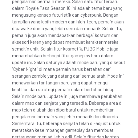
pengalaman bermain mereka. Salah satu fitur terbaru
dalam Royale Pass Season 16 ini adalah tema baru yang
mengusung konsep futuristik dan cyberpunk. Dengan
tampilan yang lebih modern dan high-tech, pemain akan
dibawa ke dunia yang lebih seru dan menarik. Selain itu,
pemain juga akan mendapatkan berbagai kostum dan
aksesori keren yang dapat membuat karakter mereka
semakin unik. Selain fitur kosmetik, PUBG Mobile juga
menambahkan berbagai fitur gameplay baru dalam
update ini. Salah satunya adalah mode baru yang disebut
"Cyber Night" di mana pemain harus bertahan dari
serangan zombie yang datang dari semua arah. Mode ini
menawarkan tantangan baru yang dapat menguji
keahlian dan strategi pemain dalam bertahan hidup.
Selain mode baru, update ini juga membawa perubahan
dalam map dan senjata yang tersedia. Beberapa area di
map telah diubah dan diperbarui untuk memberikan
pengalaman bermain yang lebih menarik dan dinamis.
Sementara itu, beberapa senjata telah di-adjust untuk
meratakan keseimbangan gameplay dan membuat
pertarungan menjadi lebih adil. Selain fitur dan konten