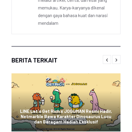
memukau. Karya-karyanya dikenal
dengan gaya bahasa kuat dan narasi
mendalam
BERITA TERKAIT
LINE Let's Get Rich x JOGUMAN Resmi Hadir,
Netmarble Bawa Karakter Dinosaurus Lucu
dan Beragam Hadiah Eksklusif