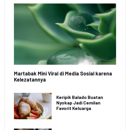
Martabak Mini Viral di Media Sosial karena
Kelezatannya
Keripik Balado Buatan
Nyokap Jadi Cemilan
Favorit Keluarga