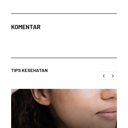
KOMENTAR
TIPS KESEHATAN