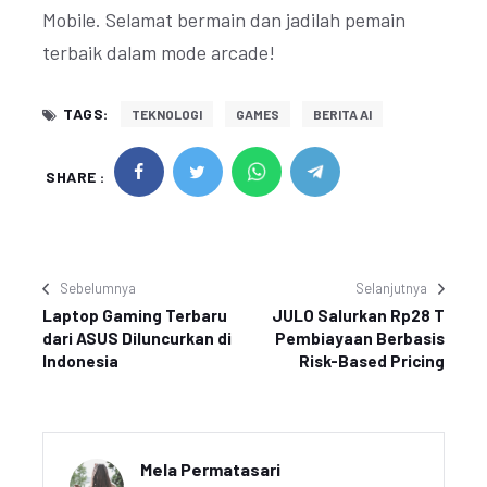
Mobile. Selamat bermain dan jadilah pemain
terbaik dalam mode arcade!
TAGS:
TEKNOLOGI
GAMES
BERITA AI
SHARE :
Sebelumnya
Selanjutnya
Laptop Gaming Terbaru
JULO Salurkan Rp28 T
dari ASUS Diluncurkan di
Pembiayaan Berbasis
Indonesia
Risk-Based Pricing
Mela Permatasari