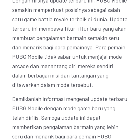
Dengan rilisnya update terbaru ini, PUBG Mobile
semakin memperkuat posisinya sebagai salah
satu game battle royale terbaik di dunia. Update
terbaru ini membawa fitur-fitur baru yang akan
membuat pengalaman bermain semakin seru
dan menarik bagi para pemainnya. Para pemain
PUBG Mobile tidak sabar untuk menjajal mode
arcade dan menantang diri mereka sendiri
dalam berbagai misi dan tantangan yang
ditawarkan dalam mode tersebut.
Demikianlah informasi mengenai update terbaru
PUBG Mobile dengan mode game baru yang
telah dirilis. Semoga update ini dapat
memberikan pengalaman bermain yang lebih
seru dan menarik bagi para pemain PUBG