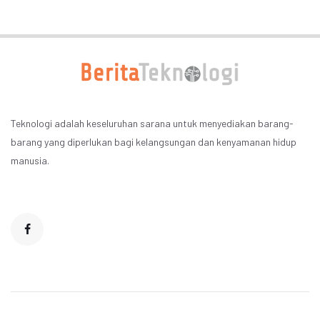
Teknologi adalah keseluruhan sarana untuk menyediakan barang-
barang yang diperlukan bagi kelangsungan dan kenyamanan hidup
manusia.