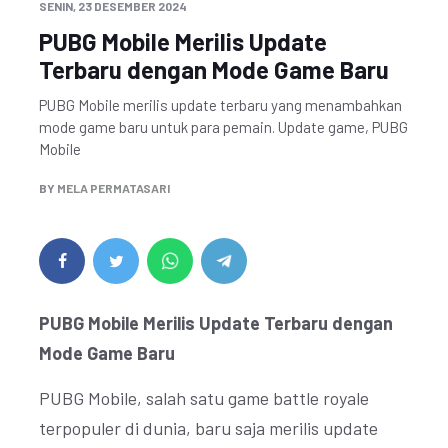
SENIN, 23 DESEMBER 2024
PUBG Mobile Merilis Update
Terbaru dengan Mode Game Baru
PUBG Mobile merilis update terbaru yang menambahkan
mode game baru untuk para pemain. Update game, PUBG
Mobile
BY
MELA PERMATASARI
PUBG Mobile Merilis Update Terbaru dengan
Mode Game Baru
PUBG Mobile, salah satu game battle royale
terpopuler di dunia, baru saja merilis update