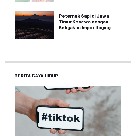
Peternak Sapi di Jawa
Timur Kecewa dengan
Kebijakan Impor Daging
BERITA GAYA HIDUP