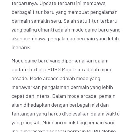
terbarunya. Update terbaru ini membawa
berbagai fitur baru yang membuat pengalaman
bermain semakin seru. Salah satu fitur terbaru
yang paling dinanti adalah mode game baru yang
akan membawa pengalaman bermain yang lebih
menarik.
Mode game baru yang diperkenalkan dalam
update terbaru PUBG Mobile ini adalah mode
arcade. Mode arcade adalah mode yang
menawarkan pengalaman bermain yang lebih
cepat dan intens. Dalam mode arcade, pemain
akan dihadapkan dengan berbagai misi dan
tantangan yang harus diselesaikan dalam waktu
yang singkat. Mode ini cocok bagi pemain yang
ingin merasakan sensasi bermain PUBG Mobile