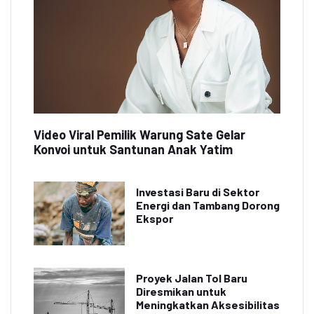
Video Viral Pemilik Warung Sate Gelar
Konvoi untuk Santunan Anak Yatim
Investasi Baru di Sektor
Energi dan Tambang Dorong
Ekspor
Proyek Jalan Tol Baru
Diresmikan untuk
Meningkatkan Aksesibilitas