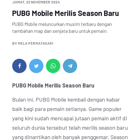
JUMAT, 22 NOVEMBER 2024
PUBG Mobile Merilis Season Baru
PUBG Mobile meluncurkan musim terbaru dengan
tambahan map dan senjata baru untuk pemain.
BY
MELA PERMATASARI
PUBG Mobile Merilis Season Baru
Bulan ini, PUBG Mobile kembali dengan kabar
baik bagi para pemain setianya. Game populer
yang kini sudah mencapai jutaan pemain aktif di
seluruh dunia tersebut telah merilis season baru
yang dinantikan oleh banyak penggemar. Season