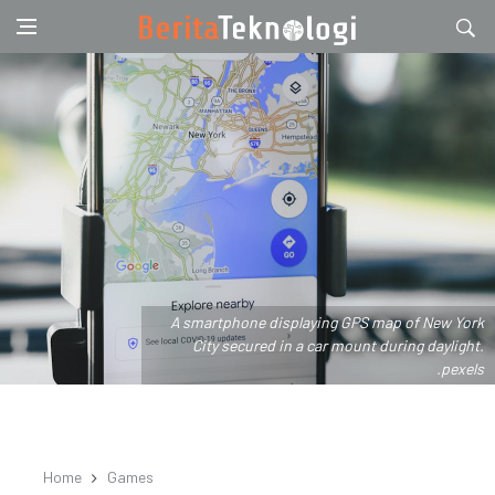
A smartphone displaying GPS map of New York
City secured in a car mount during daylight.
.pexels
Home
Games