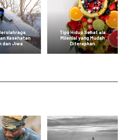
Berolahraga
Tips Hidup Sehat ala
T
kan Kesehatan
Milenial yang Mudah
a
h dan Jiwa
Diterapkan