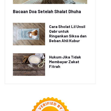
Bacaan Doa Setelah Shalat Dhuha
Cara Sholat Lil Unsil
Qabr untuk
Ringankan Siksa dan
Beban Ahli Kubur
Hukum Jika Tidak
Membayar Zakat
Fitrah
INE Let's Get Rich x