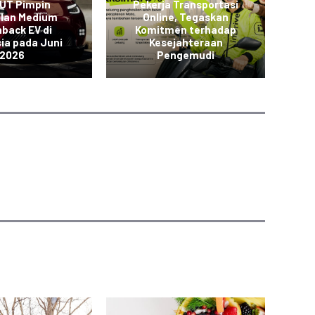
 UT Pimpin
Pekerja Transportasi
JO
alan Medium
Online, Tegaskan
back EV di
Komitmen terhadap
K
ia pada Juni
Kesejahteraan
2026
Pengemudi