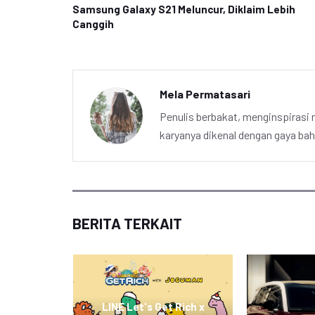
Samsung Galaxy S21 Meluncur, Diklaim Lebih
Canggih
Mela Permatasari
Penulis berbakat, menginspirasi m
karyanya dikenal dengan gaya ba
BERITA TERKAIT
apkan
ndungan
LINE Let's Get Rich x