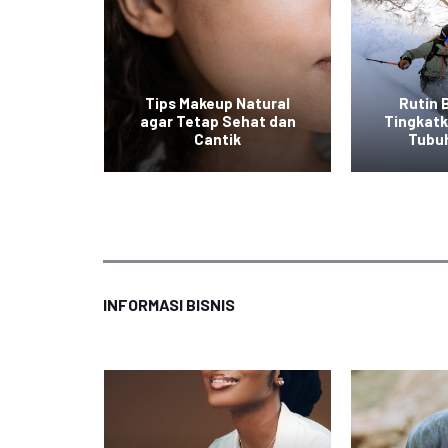
at ala
Tips Makeup Natural
Rutin 
 Mudah
agar Tetap Sehat dan
Tingkat
an
Cantik
Tubu
INFORMASI BISNIS