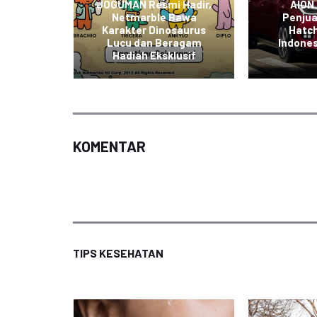
portasi
JOGUMAN Resmi Hadir,
AION
askan
Netmarble Bawa
Penju
hadap
Karakter Dinosaurus
Hatch
aan
Lucu dan Beragam
Indones
di
Hadiah Eksklusif
KOMENTAR
TIPS KESEHATAN