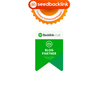
GUMAN Resmi Hadir,
AION UT Pimpin
Netmarble Bawa
Penjualan Medium
arakter Dinosaurus
Hatchback EV di
Lucu dan Beragam
Indonesia pada Juni
Hadiah Eksklusif
2026