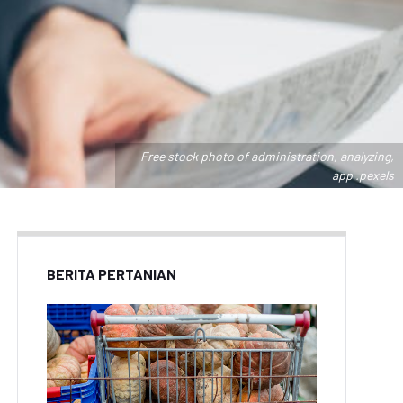
Free stock photo of administration, analyzing,
app .pexels
BERITA PERTANIAN