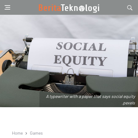
A typewriter with a paper that says social equity
.pexels
Home
Games