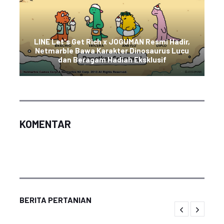
LINE Let's Get Rich x JOGUMAN Resmi Hadir,
Netmarble Bawa Karakter Dinosaurus Lucu
dan Beragam Hadiah Eksklusif
KOMENTAR
BERITA PERTANIAN