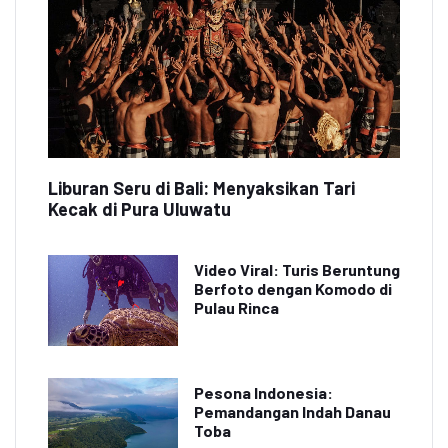
Liburan Seru di Bali: Menyaksikan Tari
Kecak di Pura Uluwatu
Video Viral: Turis Beruntung
Berfoto dengan Komodo di
Pulau Rinca
Pesona Indonesia:
Pemandangan Indah Danau
Toba