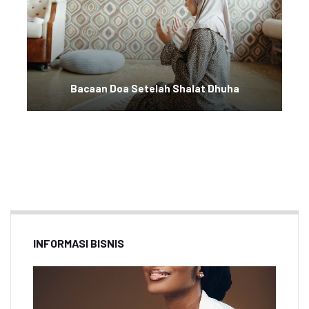
Bacaan Doa Setelah Shalat Dhuha
INFORMASI BISNIS