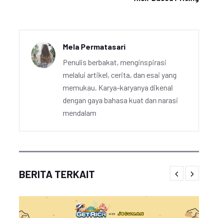
Mela Permatasari
Penulis berbakat, menginspirasi
melalui artikel, cerita, dan esai yang
memukau. Karya-karyanya dikenal
dengan gaya bahasa kuat dan narasi
mendalam
BERITA TERKAIT