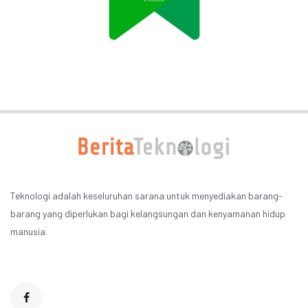
Teknologi adalah keseluruhan sarana untuk menyediakan barang-
barang yang diperlukan bagi kelangsungan dan kenyamanan hidup
manusia.