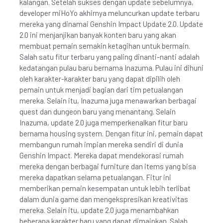
kalangan. Setelah sukses dengan update sebelumnya,
developer miHoYo akhirnya meluncurkan update terbaru
mereka yang dinamai Genshin Impact Update 2.0. Update
2.0 ini menjanjikan banyak konten baru yang akan
membuat pemain semakin ketagihan untuk bermain.
Salah satu fitur terbaru yang paling dinanti-nanti adalah
kedatangan pulau baru bernama Inazuma. Pulau ini dihuni
oleh karakter-karakter baru yang dapat dipilih oleh
pemain untuk menjadi bagian dari tim petualangan
mereka. Selain itu, Inazuma juga menawarkan berbagai
quest dan dungeon baru yang menantang. Selain
Inazuma, update 2.0 juga memperkenalkan fitur baru
bernama housing system. Dengan fitur ini, pemain dapat
membangun rumah impian mereka sendiri di dunia
Genshin Impact. Mereka dapat mendekorasi rumah
mereka dengan berbagai furniture dan items yang bisa
mereka dapatkan selama petualangan. Fitur ini
memberikan pemain kesempatan untuk lebih terlibat
dalam dunia game dan mengekspresikan kreativitas
mereka. Selain itu, update 2.0 juga menambahkan
beberapa karakter baru yang dapat dimainkan. Salah