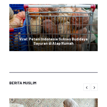
Viral: Petani Indonesia Sukses Budidaya
Sayuran di Atap Rumah
BERITA MUSLIM