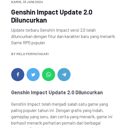
KAMIS, 13 JUNI 2024
Genshin Impact Update 2.0
Diluncurkan
Update terbaru Genshin Impact versi 2.0 telah
diluncurkan dengan fitur dan karakter baru yang menarik.
Game RPG populer.
BY
MELA PERMATASARI
Genshin Impact Update 2.0 Diluncurkan
Genshin Impact telah menjadi salah satu game yang
paling populer tahun ini. Dengan grafis yang indah,
gameplay yang seru, dan cerita yang menarik, game ini
berhasil menarik perhatian pemain dari berbagai