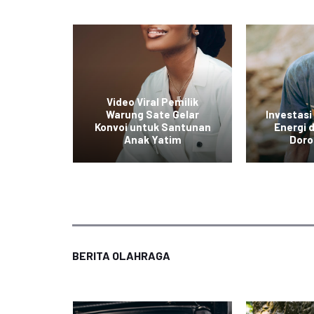
ol Baru
Video Viral Pemilik
untuk
Warung Sate Gelar
Investasi
kan
Konvoi untuk Santunan
Energi
tas
Anak Yatim
Doro
BERITA OLAHRAGA