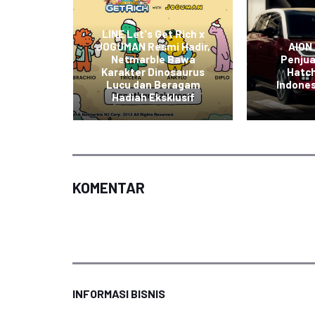
apkan
ndungan
LINE Let's Get Rich x
portasi
JOGUMAN Resmi Hadir,
AION
askan
Netmarble Bawa
Penju
hadap
Karakter Dinosaurus
Hatch
aan
Lucu dan Beragam
Indones
di
Hadiah Eksklusif
KOMENTAR
INFORMASI BISNIS