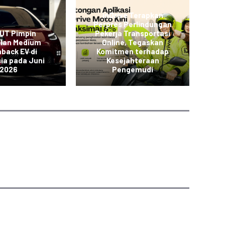
inDrive Terapkan
Perpres Perlindungan
L
 UT Pimpin
Pekerja Transportasi
JO
alan Medium
Online, Tegaskan
back EV di
Komitmen terhadap
K
ia pada Juni
Kesejahteraan
2026
Pengemudi