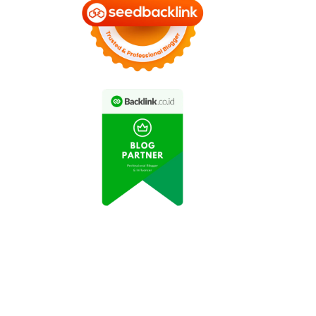
INE Let's Get Rich x
GUMAN Resmi Hadir,
AION UT Pimpin
Netmarble Bawa
Penjualan Medium
arakter Dinosaurus
Hatchback EV di
Lucu dan Beragam
Indonesia pada Juni
Hadiah Eksklusif
2026