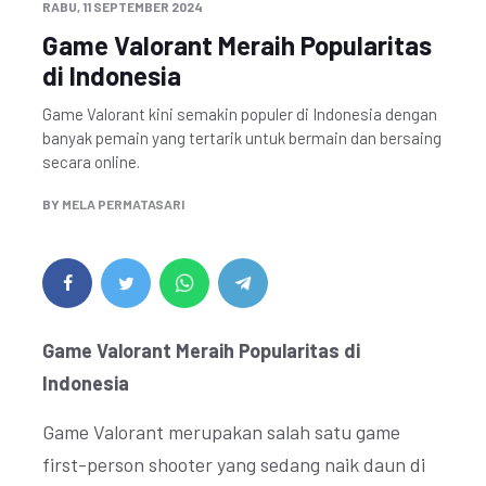
RABU, 11 SEPTEMBER 2024
Game Valorant Meraih Popularitas
di Indonesia
Game Valorant kini semakin populer di Indonesia dengan
banyak pemain yang tertarik untuk bermain dan bersaing
secara online.
BY
MELA PERMATASARI
Game Valorant Meraih Popularitas di
Indonesia
Game Valorant merupakan salah satu game
first-person shooter yang sedang naik daun di