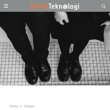
couples in shades of black and white .pexels
Home
Games