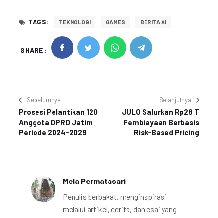
TAGS:
TEKNOLOGI
GAMES
BERITA AI
SHARE :
Sebelumnya
Selanjutnya
Prosesi Pelantikan 120
JULO Salurkan Rp28 T
Anggota DPRD Jatim
Pembiayaan Berbasis
Periode 2024-2029
Risk-Based Pricing
Mela Permatasari
Penulis berbakat, menginspirasi
melalui artikel, cerita, dan esai yang