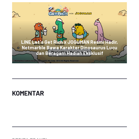
LINE Let's Get Rich x JOGUMAN Resmi Hadir,
Netmarble Bawa Karakter Dinosaurus Lucu
dan Beragam Hadiah Eksklusif
KOMENTAR