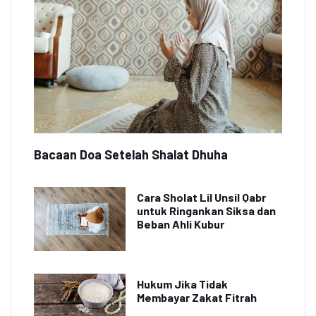
Bacaan Doa Setelah Shalat Dhuha
Cara Sholat Lil Unsil Qabr
untuk Ringankan Siksa dan
Beban Ahli Kubur
Hukum Jika Tidak
Membayar Zakat Fitrah