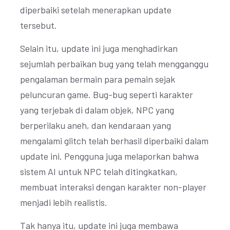
diperbaiki setelah menerapkan update
tersebut.
Selain itu, update ini juga menghadirkan
sejumlah perbaikan bug yang telah mengganggu
pengalaman bermain para pemain sejak
peluncuran game. Bug-bug seperti karakter
yang terjebak di dalam objek, NPC yang
berperilaku aneh, dan kendaraan yang
mengalami glitch telah berhasil diperbaiki dalam
update ini. Pengguna juga melaporkan bahwa
sistem AI untuk NPC telah ditingkatkan,
membuat interaksi dengan karakter non-player
menjadi lebih realistis.
Tak hanya itu, update ini juga membawa