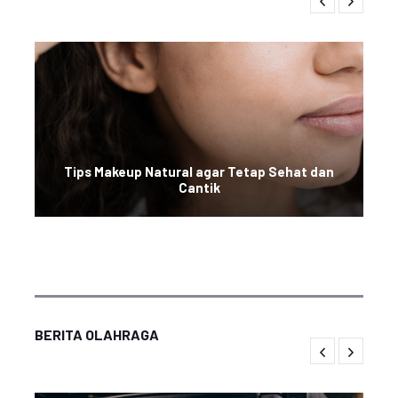
Tips Makeup Natural agar Tetap Sehat dan
Cantik
BERITA OLAHRAGA