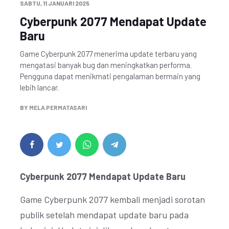
SABTU, 11 JANUARI 2025
Cyberpunk 2077 Mendapat Update
Baru
Game Cyberpunk 2077 menerima update terbaru yang
mengatasi banyak bug dan meningkatkan performa.
Pengguna dapat menikmati pengalaman bermain yang
lebih lancar.
BY
MELA PERMATASARI
Cyberpunk 2077 Mendapat Update Baru
Game Cyberpunk 2077 kembali menjadi sorotan
publik setelah mendapat update baru pada