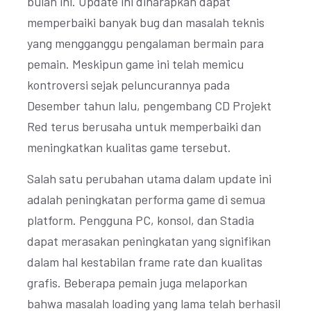
bulan ini. Update ini diharapkan dapat
memperbaiki banyak bug dan masalah teknis
yang mengganggu pengalaman bermain para
pemain. Meskipun game ini telah memicu
kontroversi sejak peluncurannya pada
Desember tahun lalu, pengembang CD Projekt
Red terus berusaha untuk memperbaiki dan
meningkatkan kualitas game tersebut.
Salah satu perubahan utama dalam update ini
adalah peningkatan performa game di semua
platform. Pengguna PC, konsol, dan Stadia
dapat merasakan peningkatan yang signifikan
dalam hal kestabilan frame rate dan kualitas
grafis. Beberapa pemain juga melaporkan
bahwa masalah loading yang lama telah berhasil