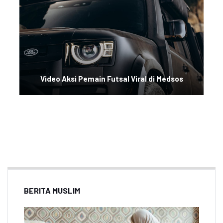
Video Aksi Pemain Futsal Viral di Medsos
BERITA MUSLIM