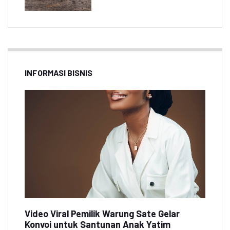
INFORMASI BISNIS
Video Viral Pemilik Warung Sate Gelar
Konvoi untuk Santunan Anak Yatim