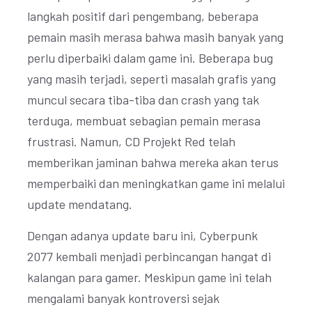
langkah positif dari pengembang, beberapa
pemain masih merasa bahwa masih banyak yang
perlu diperbaiki dalam game ini. Beberapa bug
yang masih terjadi, seperti masalah grafis yang
muncul secara tiba-tiba dan crash yang tak
terduga, membuat sebagian pemain merasa
frustrasi. Namun, CD Projekt Red telah
memberikan jaminan bahwa mereka akan terus
memperbaiki dan meningkatkan game ini melalui
update mendatang.
Dengan adanya update baru ini, Cyberpunk
2077 kembali menjadi perbincangan hangat di
kalangan para gamer. Meskipun game ini telah
mengalami banyak kontroversi sejak