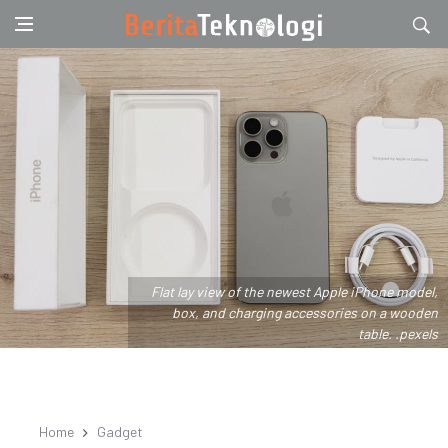
Flat lay view of the newest Apple iPhone model,
box, and charging accessories on a wooden
table. .pexels
Home
Gadget