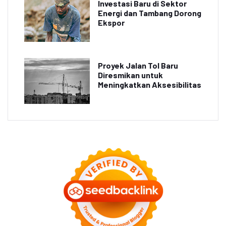
Investasi Baru di Sektor
Energi dan Tambang Dorong
Ekspor
Proyek Jalan Tol Baru
Diresmikan untuk
Meningkatkan Aksesibilitas