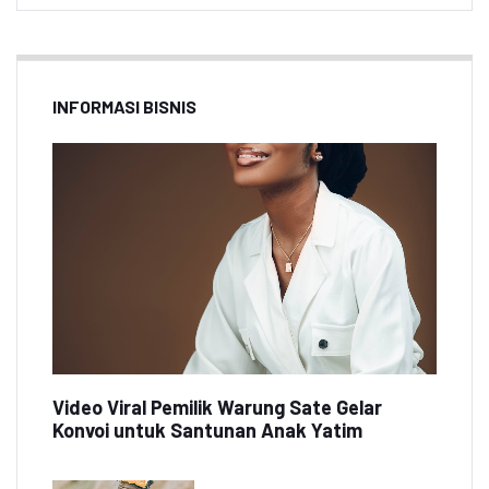
INFORMASI BISNIS
Video Viral Pemilik Warung Sate Gelar
Konvoi untuk Santunan Anak Yatim