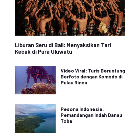
Liburan Seru di Bali: Menyaksikan Tari
Kecak di Pura Uluwatu
Video Viral: Turis Beruntung
Berfoto dengan Komodo di
Pulau Rinca
Pesona Indonesia:
Pemandangan Indah Danau
Toba