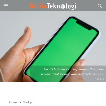
Hands holding a smartphone with a green
screen, ideal for mockups and tech designs.
.pexels
Home
Gadget