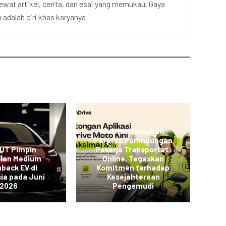
ewat artikel, cerita, dan esai yang memukau. Gaya
adalah ciri khas karyanya
inDrive Terapkan
Perpres Perlindungan
L
 UT Pimpin
Pekerja Transportasi
JO
alan Medium
Online, Tegaskan
back EV di
Komitmen terhadap
K
ia pada Juni
Kesejahteraan
2026
Pengemudi