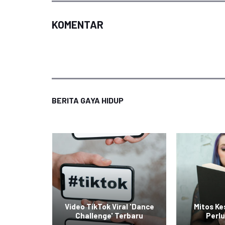
KOMENTAR
BERITA GAYA HIDUP
raskan
Video TikTok Viral 'Dance
Mitos K
rier
Challenge' Terbaru
Perlu