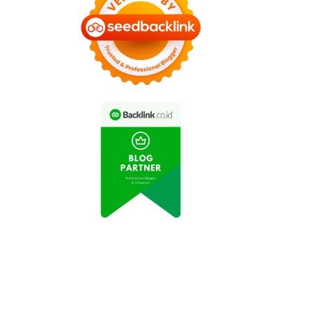
ips Makeup Natural
Rutin Berolahraga
gar Tetap Sehat dan
Tingkatkan Kesehatan
Cantik
Tubuh dan Jiwa