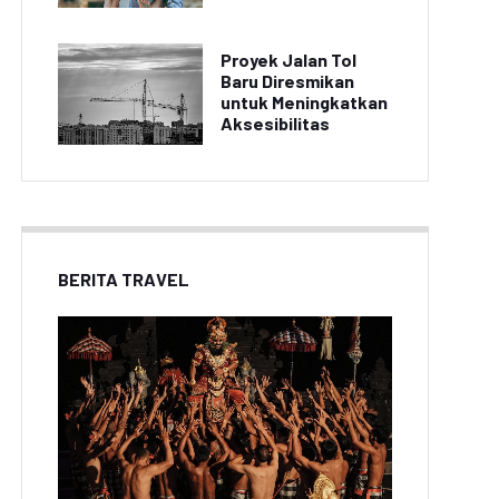
Proyek Jalan Tol
Baru Diresmikan
untuk Meningkatkan
Aksesibilitas
BERITA TRAVEL
INE Let's Get Rich x
GUMAN Resmi Hadir,
AION UT Pimpin
Netmarble Bawa
Penjualan Medium
arakter Dinosaurus
Hatchback EV di
Lucu dan Beragam
Indonesia pada Juni
Hadiah Eksklusif
2026