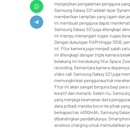
menjanjikan pengalaman pengguna yang lu
Samsung Galaxy S21 adalah layar Dynami
memberikan tampilan yang tajam dan jer
ini membuat pengguna dapat menikmati p
Samsung Galaxy S21 juga dilengkapi den
ini mampu menangani tugas-tugas berat
Dengan dukungan RAM hingga 12GB, peng
ini. Fitur kamera juga menjadi salah sa
ini dilengkapi dengan triple kamera bel
belakang ini mendukung fitur Space Zoo
recording. Sementara kamera depannya m
video call. Samsung Galaxy S21 juga memi
memungkinkan penggunauntuk merekam v
Fitur ini akan sangat berguna bagi para
kreatif dan menarik. Selain itu, Samsun
yang menjaga keamanan data pengguna s
data pribadi mereka bocor ke pihak yang
berkapasitas 4000mAh, Samsung Galaxy S
dibandingkan pendahulunya. Smartphone 
wireless charging untuk memudahkan pen