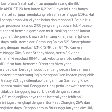
ar biasa. Salah satu fitur unggulan yang dimiliki
c AMOLED 2X berukuran 6,2 inci. Layar ini tidak hanya
nih, tetapi juga mendukung refresh rate hingga 120Hz. Hal
engalaman visual yang halus dan responsif. Selain itu,
gan prosesor Exynos 2100 yang sangat powerful. Prosesor
 seperti bermain game dan multitasking dengan lancar.
guna tidak perlu khawatir tentang kinerja smartphone
tu daya tarik utama dari Samsung Galaxy S21. Smartphone
akang dengan resolusi 12MP, 12MP, dan 64MP. Kamera
m hingga 30x, Super Steady Video, serta 8K video
emiliki resolusi 10MP untuk kebutuhan foto selfie atau
liki fitur baru bernama Director's View yang
ideo dari berbagai sudut pandang secara bersamaan.
 content creator yang ingin menghasilkan konten yang lebih
g Galaxy S21 juga dilengkapi dengan fitur Samsung Knox
ecara maksimal. Pengguna tidak perlu khawatir tentang
 tidak bertanggung jawab. Dibekali dengan baterai
21 menjanjikan daya tahan baterai yang lebih baik
ini juga dilengkapi dengan fitur Fast Charging 25W dan
gisian daya. Dengan semua fitur unggulan yang dimiliki,