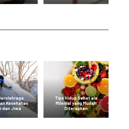
Berolahraga
Tips Hidup Sehat ala
T
kan Kesehatan
Milenial yang Mudah
a
h dan Jiwa
Diterapkan