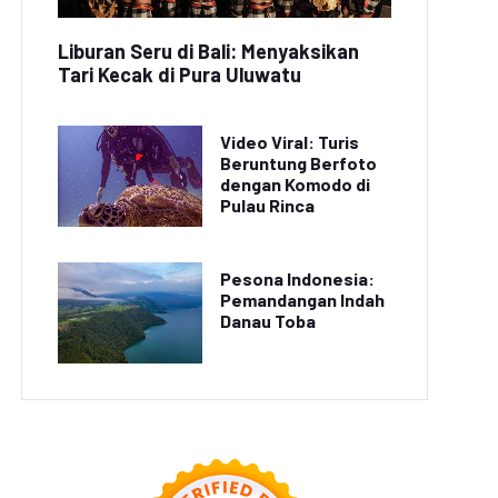
Liburan Seru di Bali: Menyaksikan
Tari Kecak di Pura Uluwatu
Video Viral: Turis
Beruntung Berfoto
dengan Komodo di
Pulau Rinca
Pesona Indonesia:
Pemandangan Indah
Danau Toba
eo TikTok Viral 'Dance
Mitos Kesehatan yang
Challenge' Terbaru
Perlu Diketahui