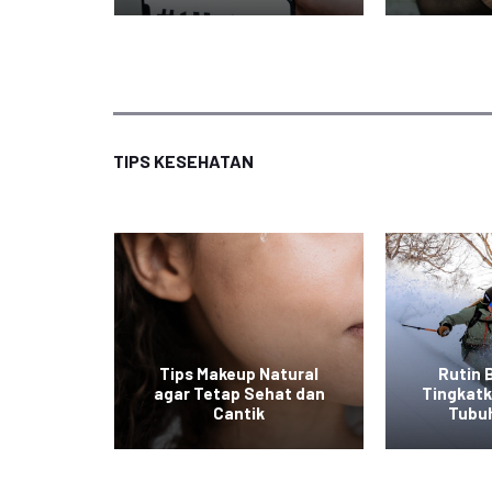
TIPS KESEHATAN
at ala
Tips Makeup Natural
Rutin 
 Mudah
agar Tetap Sehat dan
Tingkat
an
Cantik
Tubu