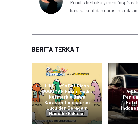
Penulis berbakat, menginspirasi l
bahasa kuat dan narasi mendalam 
BERITA TERKAIT
apkan
ndungan
LINE Let's Get Rich x
portasi
JOGUMAN Resmi Hadir,
AION
askan
Netmarble Bawa
Penju
hadap
Karakter Dinosaurus
Hatch
aan
Lucu dan Beragam
Indones
di
Hadiah Eksklusif