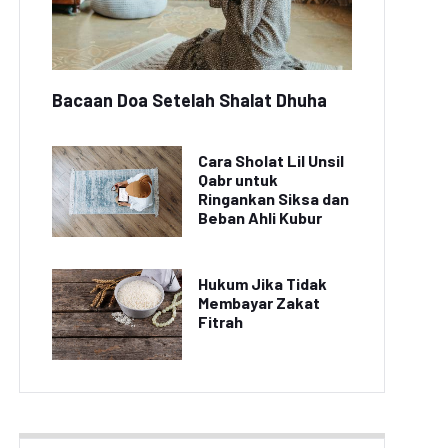
Bacaan Doa Setelah Shalat Dhuha
Cara Sholat Lil Unsil
Qabr untuk
Ringankan Siksa dan
Beban Ahli Kubur
Hukum Jika Tidak
Membayar Zakat
Fitrah