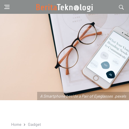
A Smartphone beside a Pair of Eyeglasses .pexels
Home
Gadget