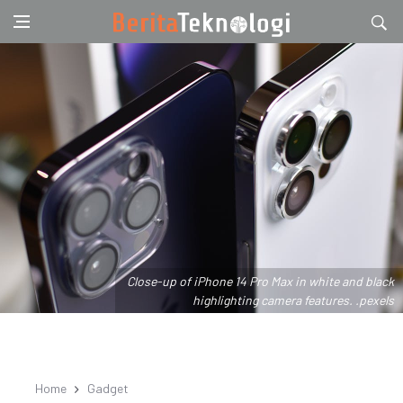
Close-up of iPhone 14 Pro Max in white and black
highlighting camera features. .pexels
Home
Gadget